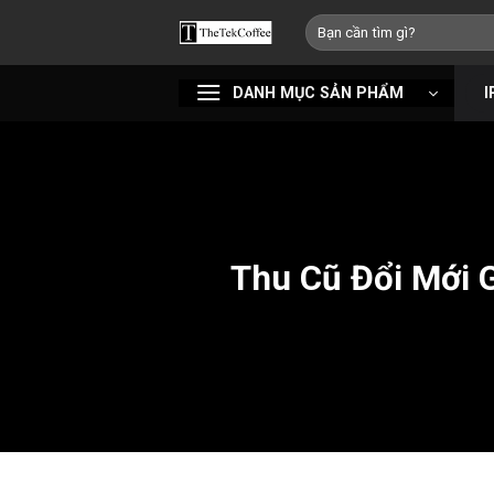
Bỏ
Tìm
qua
kiếm:
nội
DANH MỤC SẢN PHẨM
I
dung
Thu Cũ Đổi Mới 