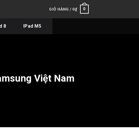
0
GIỎ HÀNG /
0
₫
d 8
IPad M5
Samsung Việt Nam