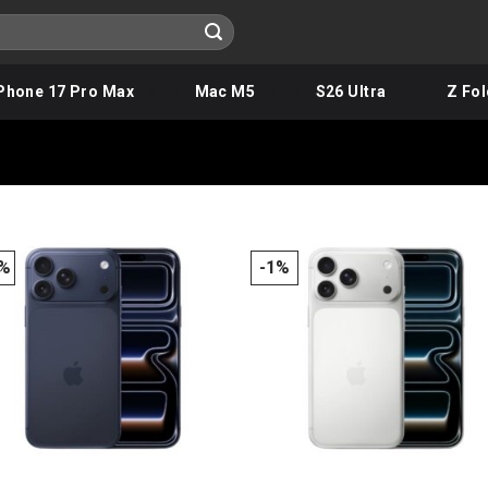
Phone 17 Pro Max
Mac M5
S26 Ultra
Z Fol
5%
-1%