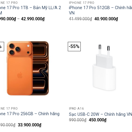
ONE 17 PRO
IPHONE 17 PRO
one 17 Pro 1TB – Bản Mỹ LL/A 2
iPhone 17 Pro 512GB – Chính hã
M
VN
Khoảng
Giá
Giá
990.000
₫
–
42.990.000
₫
41.499.000
₫
40.900.000
₫
giá:
gốc
hiện
từ
là:
tại
40.990.000₫
41.499.000₫.
là:
đến
40.900.
42.990.000₫
%
-55%
ONE 17 PRO
IPAD A16
one 17 Pro 256GB – Chính hãng
Sạc USB-C 20W – Chính hãng V
Giá
Giá
990.000
₫
450.000
₫
gốc
hiện
Giá
Giá
990.000
₫
33.900.000
₫
là:
tại
gốc
hiện