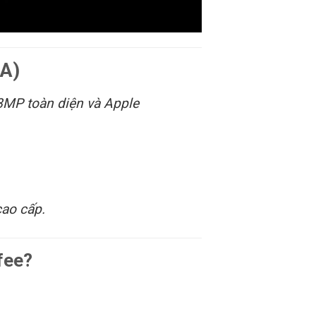
/A)
8MP toàn diện và Apple
cao cấp.
fee?