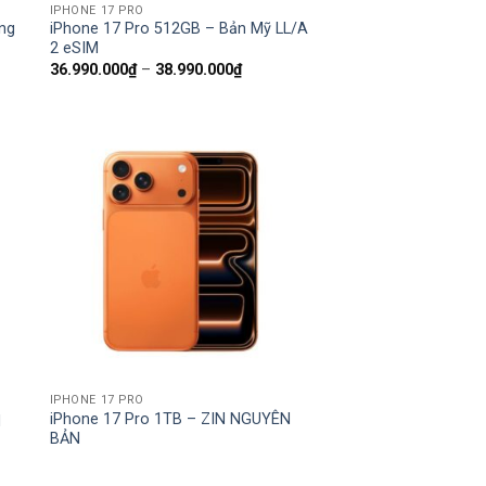
IPHONE 17 PRO
ng
iPhone 17 Pro 512GB – Bản Mỹ LL/A
2 eSIM
Khoảng
36.990.000
₫
–
38.990.000
₫
giá:
từ
36.990.000₫
000₫.
đến
38.990.000₫
IPHONE 17 PRO
iPhone 17 Pro 1TB – ZIN NGUYÊN
N
BẢN