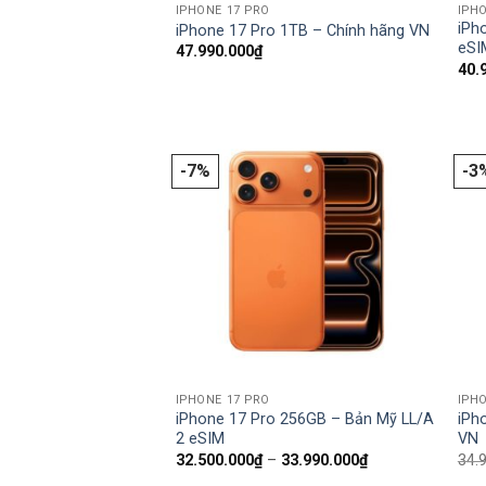
IPHONE 17 PRO
IPH
iPh
iPhone 17 Pro 1TB – Chính hãng VN
eSI
47.990.000
₫
40.
-7%
-3
IPHONE 17 PRO
IPH
iPhone 17 Pro 256GB – Bản Mỹ LL/A
iPh
2 eSIM
VN
Khoảng
32.500.000
₫
–
33.990.000
₫
34.
giá: