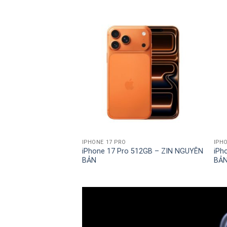
từ
32.500.000₫
đến
33.990.000₫
IPHONE 17 PRO
IPH
iPhone 17 Pro 512GB – ZIN NGUYÊN
iPh
BẢN
BẢ