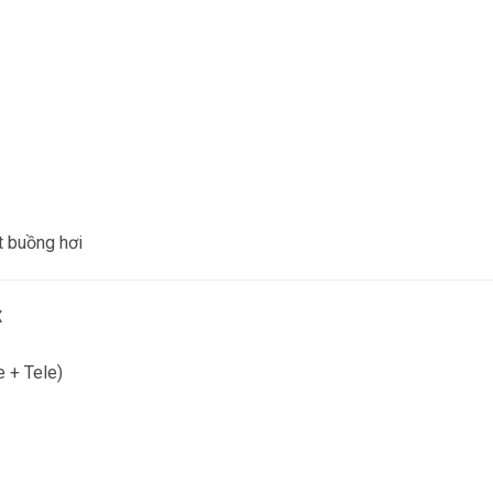
t buồng hơi
x
 + Tele)