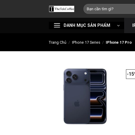
Bỏ
Tìm
qua
kiếm:
nội
DANH MỤC SẢN PHẨM
I
dung
Trang Chủ
/
IPhone 17 Series
/
IPhone 17 Pro
-1