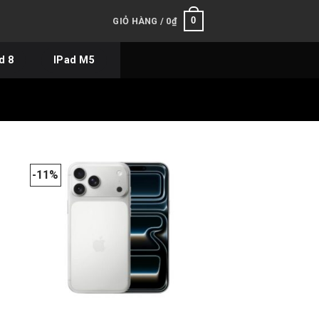
0
GIỎ HÀNG /
0
₫
d 8
IPad M5
-11%