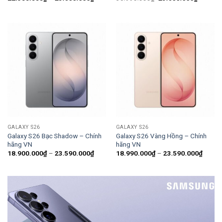
giá:
gốc
hiện
từ
là:
tại
22.500.000₫
35.990.000₫.
là:
đến
25.600.
25.600.000₫
GALAXY S26
GALAXY S26
Galaxy S26 Bạc Shadow – Chính
Galaxy S26 Vàng Hồng – Chính
hãng VN
hãng VN
Khoảng
Khoản
18.900.000
₫
–
23.590.000
₫
18.990.000
₫
–
23.590.000
₫
giá:
giá:
từ
từ
18.900.000₫
18.99
đến
đến
23.590.000₫
23.59