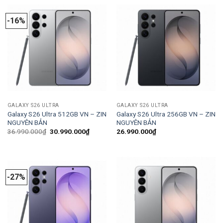
đến
31.990.
32.500.000₫
-16%
GALAXY S26 ULTRA
GALAXY S26 ULTRA
Galaxy S26 Ultra 512GB VN – ZIN
Galaxy S26 Ultra 256GB VN – ZIN
NGUYÊN BẢN
NGUYÊN BẢN
Giá
Giá
36.990.000
₫
30.990.000
₫
26.990.000
₫
gốc
hiện
là:
tại
36.990.000₫.
là:
30.990.000₫.
-27%