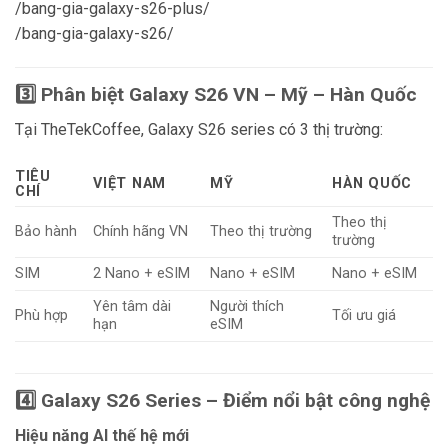
/bang-gia-galaxy-s26-plus/
/bang-gia-galaxy-s26/
3️⃣ Phân biệt Galaxy S26 VN – Mỹ – Hàn Quốc
Tại TheTekCoffee, Galaxy S26 series có 3 thị trường:
TIÊU
VIỆT NAM
MỸ
HÀN QUỐC
CHÍ
Theo thị
Bảo hành
Chính hãng VN
Theo thị trường
trường
SIM
2 Nano + eSIM
Nano + eSIM
Nano + eSIM
Yên tâm dài
Người thích
Phù hợp
Tối ưu giá
hạn
eSIM
4️⃣ Galaxy S26 Series – Điểm nổi bật công nghệ
Hiệu năng AI thế hệ mới