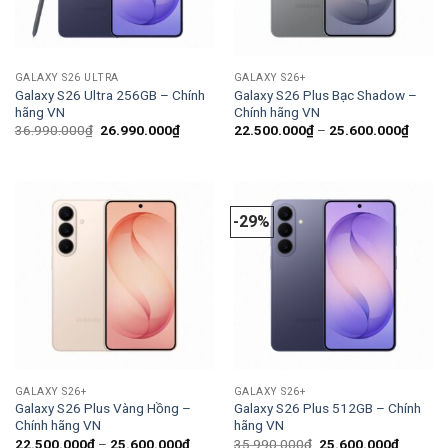
GALAXY S26 ULTRA
GALAXY S26+
Galaxy S26 Ultra 256GB – Chính
Galaxy S26 Plus Bạc Shadow –
hãng VN
Chính hãng VN
Giá
Giá
Khoản
36.990.000
₫
26.990.000
₫
22.500.000
₫
–
25.600.000
₫
gốc
hiện
giá:
là:
tại
từ
36.990.000₫.
là:
22.50
26.990.000₫.
đến
25.60
-29%
GALAXY S26+
GALAXY S26+
Galaxy S26 Plus Vàng Hồng –
Galaxy S26 Plus 512GB – Chính
Chính hãng VN
hãng VN
Khoảng
Giá
Giá
22.500.000
₫
–
25.600.000
₫
35.990.000
₫
25.600.000
₫