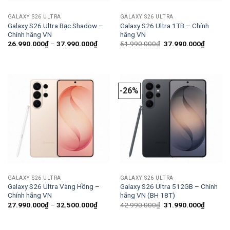
GALAXY S26 ULTRA
GALAXY S26 ULTRA
Galaxy S26 Ultra Bạc Shadow –
Galaxy S26 Ultra 1TB – Chính
Chính hãng VN
hãng VN
Khoảng
Giá
Giá
26.990.000
₫
–
37.990.000
₫
51.990.000
₫
37.990.000
₫
giá:
gốc
hiện
từ
là:
tại
26.990.000₫
51.990.000₫.
là:
đến
37.990.
37.990.000₫
-26%
GALAXY S26 ULTRA
GALAXY S26 ULTRA
Galaxy S26 Ultra Vàng Hồng –
Galaxy S26 Ultra 512GB – Chính
Chính hãng VN
hãng VN (BH 18T)
Khoảng
Giá
Giá
27.990.000
₫
–
32.500.000
₫
42.990.000
₫
31.990.000
₫
giá:
gốc
hiện
từ
là:
tại
27.990.000₫
42.990.000₫.
là: