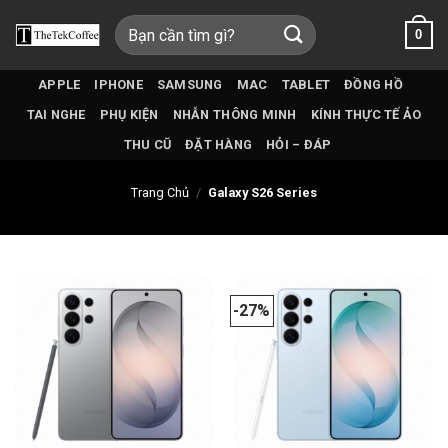
Bỏ
Tìm
0
qua
kiếm:
nội
dung
APPLE
IPHONE
SAMSUNG
MAC
TABLET
ĐỒNG HỒ
TAI NGHE
PHỤ KIỆN
NHẪN THÔNG MINH
KÍNH THỰC TẾ ẢO
THU CŨ
ĐẶT HÀNG
HỎI – ĐÁP
Trang Chủ
/
Galaxy S26 Series
-27%