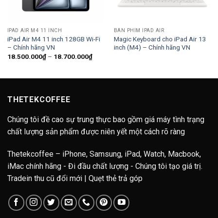
IPAD AIR M4 11 INCH
BÀN PHÍM IPAD AIR
iPad Air M4 11 inch 128GB Wi-Fi
Magic Keyboard cho iPad Air 13
– Chính hãng VN
inch (M4) – Chính hãng VN
Khoảng
18.500.000
₫
–
18.700.000
₫
giá:
từ
18.500.000₫
đến
18.700.000₫
THETEKCOFFEE
Chúng tôi đề cao sự trung thực bao gồm giá máy tình trạng
chất lượng sản phẩm được niên yết một cách rõ ràng
Thetekcoffee – iPhone, Samsung, iPad, Watch, Macbook,
iMac chính hãng - Đi đầu chất lượng - Chúng tôi tạo giá trị.
Tradein thu cũ đổi mới | Quẹt thẻ trả góp