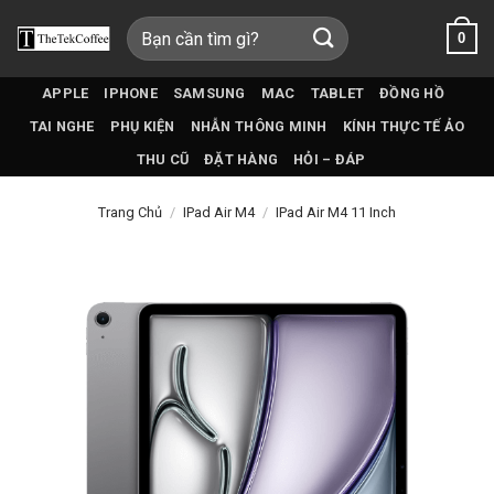
Bỏ
Tìm
0
qua
kiếm:
nội
dung
APPLE
IPHONE
SAMSUNG
MAC
TABLET
ĐỒNG HỒ
TAI NGHE
PHỤ KIỆN
NHẪN THÔNG MINH
KÍNH THỰC TẾ ẢO
THU CŨ
ĐẶT HÀNG
HỎI – ĐÁP
Trang Chủ
/
IPad Air M4
/
IPad Air M4 11 Inch