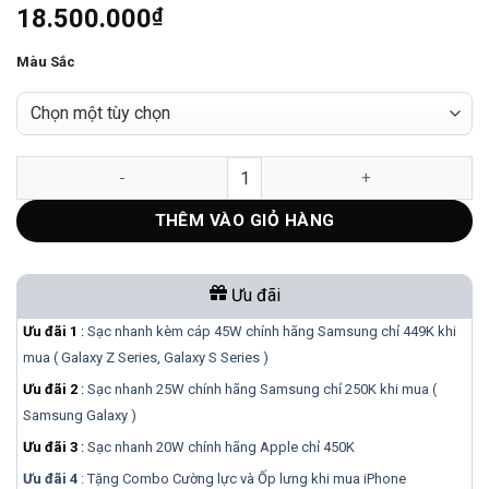
18.500.000
₫
Màu Sắc
iPad Air M4 11 inch 128GB Wi-Fi - Bản Mỹ LL/A số lượng
THÊM VÀO GIỎ HÀNG
Ưu đãi
Ưu đãi 1
:
Sạc nhanh kèm cáp 45W chính hãng Samsung chỉ 449K khi
mua ( Galaxy Z Series, Galaxy S Series )
Ưu đãi 2
:
Sạc nhanh 25W chính hãng Samsung chỉ 250K khi mua (
Samsung Galaxy )
Ưu đãi 3
:
Sạc nhanh 20W chính hãng Apple chỉ 450K
Ưu đãi 4
: Tặng Combo Cường lực và Ốp lưng khi mua
iPhone