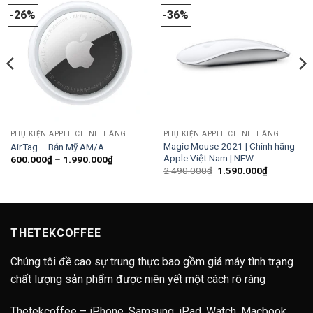
-26%
-36%
PHỤ KIỆN APPLE CHÍNH HÃNG
PHỤ KIỆN APPLE CHÍNH HÃNG
Magic Mouse 2021 | Chính hãng
AirTag – Bản Mỹ AM/A
Apple Việt Nam | NEW
Khoảng
600.000
₫
–
1.990.000
₫
giá:
Giá
Giá
2.490.000
₫
1.590.000
₫
từ
gốc
hiện
600.000₫
là:
tại
đến
2.490.000₫.
là:
1.990.000₫
1.590.000
THETEKCOFFEE
Chúng tôi đề cao sự trung thực bao gồm giá máy tình trạng
chất lượng sản phẩm được niên yết một cách rõ ràng
Thetekcoffee – iPhone, Samsung, iPad, Watch, Macbook,