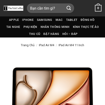
Bỏ
Tìm
0
qua
kiếm:
nội
dung
APPLE
IPHONE
SAMSUNG
MAC
TABLET
ĐỒNG HỒ
TAI NGHE
PHỤ KIỆN
NHẪN THÔNG MINH
KÍNH THỰC TẾ ẢO
THU CŨ
ĐẶT HÀNG
HỎI – ĐÁP
Trang Chủ
/
IPad Air M4
/
IPad Air M4 11 Inch