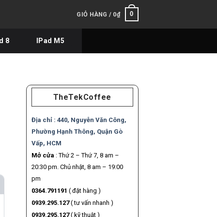
0
GIỎ HÀNG /
0
₫
d 8
IPad M5
TheTekCoffee
Địa chỉ :
440, Nguyễn Văn Công,
Phường Hạnh Thông, Quận Gò
Vấp, HCM
Mở cửa
: Thứ 2 – Thứ 7, 8 am –
20:30 pm. Chủ nhật, 8 am – 19:00
pm
0364.791191
( đặt hàng )
0939.295.127
( tư vấn nhanh )
0939.295.127
( kỹ thuật )