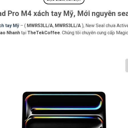
d Pro M4 xách tay Mỹ, Mới nguyên seal
ch tay Mỹ
– (
MWR53LL/A
,
MWR53LL/A
), New Seal chưa Activ
iao Nhanh
tại
TheTekCoffee
. Chúng tôi chuyên cung cấp Magi