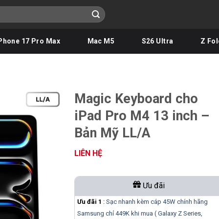
Phone 17 Pro Max
Mac M5
S26 Ultra
Z Fol
Magic Keyboard cho
iPad Pro M4 13 inch –
Bản Mỹ LL/A
LIÊN HỆ
Ưu đãi
Ưu đãi 1
:
Sạc nhanh kèm cáp 45W chính hãng
Samsung chỉ 449K khi mua ( Galaxy Z Series,