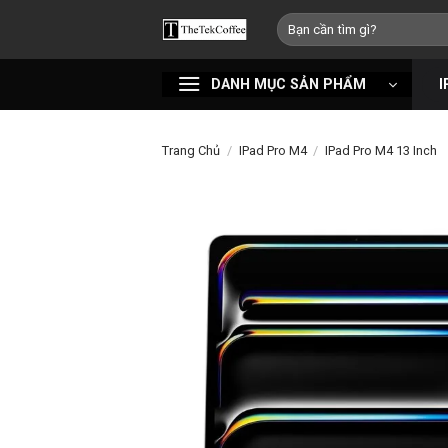
Bỏ
Tìm
qua
kiếm:
nội
DANH MỤC SẢN PHẨM
I
dung
Trang Chủ
/
IPad Pro M4
/
IPad Pro M4 13 Inch