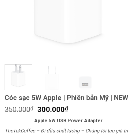
Cóc sạc 5W Apple | Phiên bản Mỹ | NEW
Giá
Giá
350.000
₫
300.000
₫
gốc
hiện
Apple 5W USB Power Adapter
là:
tại
350.000₫.
là:
TheTekCoffee – Đi đầu chất lượng – Chúng tôi tạo giá trị