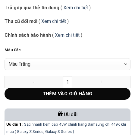
300.000₫.
Trả góp qua thẻ tín dụng
(
Xem chi tiết
)
Thu cũ đổi mới
(
Xem chi tiết
)
Chính sách bảo hành
(
Xem chi tiết
)
Màu Sắc
Cóc sạc 5W Apple | Phiên bản Mỹ | NEW số lượng
THÊM VÀO GIỎ HÀNG
Ưu đãi
Ưu đãi 1
:
Sạc nhanh kèm cáp 45W chính hãng Samsung chỉ 449K khi
mua ( Galaxy Z Series, Galaxy S Series )