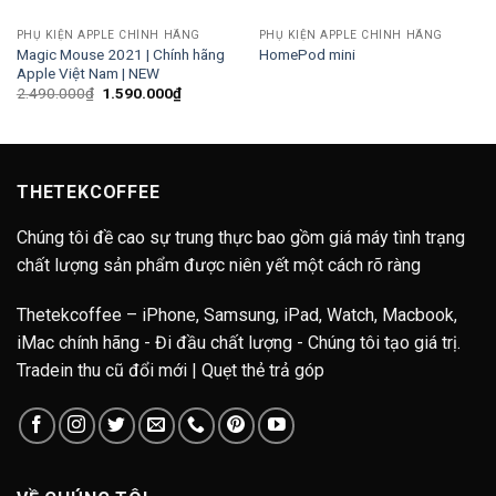
PHỤ KIỆN APPLE CHÍNH HÃNG
PHỤ KIỆN APPLE CHÍNH HÃNG
Magic Mouse 2021 | Chính hãng
HomePod mini
Apple Việt Nam | NEW
Giá
Giá
2.490.000
₫
1.590.000
₫
gốc
hiện
là:
tại
2.490.000₫.
là:
1.590.000₫.
THETEKCOFFEE
Chúng tôi đề cao sự trung thực bao gồm giá máy tình trạng
chất lượng sản phẩm được niên yết một cách rõ ràng
Thetekcoffee – iPhone, Samsung, iPad, Watch, Macbook,
iMac chính hãng - Đi đầu chất lượng - Chúng tôi tạo giá trị.
Tradein thu cũ đổi mới | Quẹt thẻ trả góp