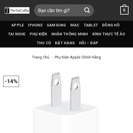
Bỏ
Tìm
0
qua
kiếm:
nội
dung
APPLE
IPHONE
SAMSUNG
MAC
TABLET
ĐỒNG HỒ
TAI NGHE
PHỤ KIỆN
NHẪN THÔNG MINH
KÍNH THỰC TẾ ẢO
THU CŨ
ĐẶT HÀNG
HỎI – ĐÁP
Trang Chủ
/
Phụ Kiện Apple Chính Hãng
-14%