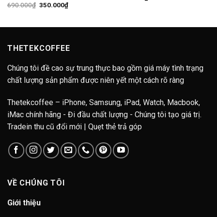
Giá
Giá
690.000
₫
350.000
₫
gốc
hiện
₫
là:
tại
690.000₫.
là:
0₫
350.000₫.
THETEKCOFFEE
Chúng tôi đề cao sự trung thực bao gồm giá máy tình trạng
chất lượng sản phẩm được niên yết một cách rõ ràng
Thetekcoffee – iPhone, Samsung, iPad, Watch, Macbook,
iMac chính hãng - Đi đầu chất lượng - Chúng tôi tạo giá trị.
Tradein thu cũ đổi mới | Quẹt thẻ trả góp
VỀ CHÚNG TÔI
Giới thiệu