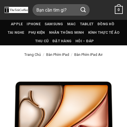
Bỏ
Tìm
0
qua
kiếm:
nội
dung
APPLE
IPHONE
SAMSUNG
MAC
TABLET
ĐỒNG HỒ
TAI NGHE
PHỤ KIỆN
NHẪN THÔNG MINH
KÍNH THỰC TẾ ẢO
THU CŨ
ĐẶT HÀNG
HỎI – ĐÁP
Trang Chủ
/
Bàn Phím IPad
/
Bàn Phím IPad Air