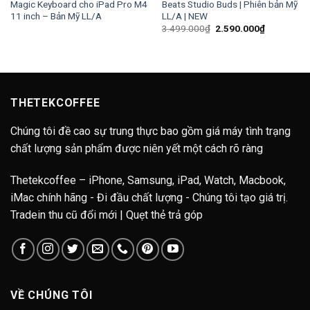
Magic Keyboard cho iPad Pro M4
Beats Studio Buds | Phiên bản Mỹ
11 inch – Bản Mỹ LL/A
LL/A | NEW
Giá
Giá
3.499.000
₫
2.590.000
₫
gốc
hiện
là:
tại
3.499.000₫.
là:
2.590.000
THETEKCOFFEE
Chúng tôi đề cao sự trung thực bao gồm giá máy tình trạng
chất lượng sản phẩm được niên yết một cách rõ ràng
Thetekcoffee – iPhone, Samsung, iPad, Watch, Macbook,
iMac chính hãng - Đi đầu chất lượng - Chúng tôi tạo giá trị.
Tradein thu cũ đổi mới | Quẹt thẻ trả góp
VỀ CHÚNG TÔI