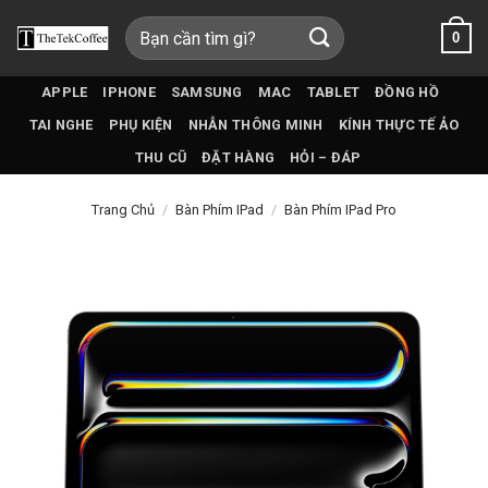
Bỏ
Tìm
0
qua
kiếm:
nội
dung
APPLE
IPHONE
SAMSUNG
MAC
TABLET
ĐỒNG HỒ
TAI NGHE
PHỤ KIỆN
NHẪN THÔNG MINH
KÍNH THỰC TẾ ẢO
THU CŨ
ĐẶT HÀNG
HỎI – ĐÁP
Trang Chủ
/
Bàn Phím IPad
/
Bàn Phím IPad Pro