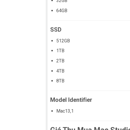
32GB
64GB
SSD
512GB
1TB
2TB
4TB
8TB
Model Identifier
Mac13,1
Giá Thu Mua Mac Stud