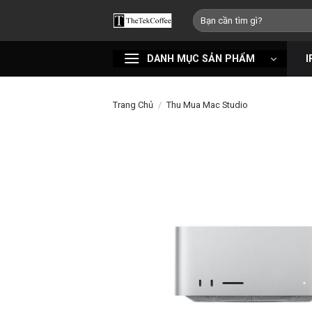
Bỏ
Tìm
qua
kiếm:
nội
DANH MỤC SẢN PHẨM
I
dung
Trang Chủ
/
Thu Mua Mac Studio