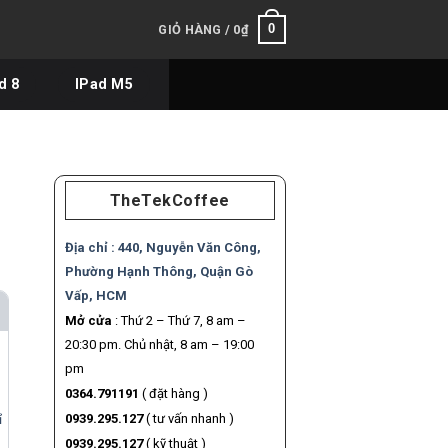
0
GIỎ HÀNG /
0
₫
d 8
IPad M5
TheTekCoffee
Địa chỉ :
440, Nguyễn Văn Công,
Phường Hạnh Thông, Quận Gò
Vấp, HCM
Mở cửa
: Thứ 2 – Thứ 7, 8 am –
20:30 pm. Chủ nhật, 8 am – 19:00
pm
0364.791191
( đặt hàng )
0939.295.127
( tư vấn nhanh )
ỉ
0939.295.127
( kỹ thuật )