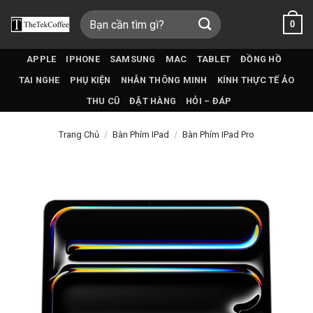
Bỏ
Tìm
0
qua
kiếm:
nội
dung
APPLE
IPHONE
SAMSUNG
MAC
TABLET
ĐỒNG HỒ
TAI NGHE
PHỤ KIỆN
NHẪN THÔNG MINH
KÍNH THỰC TẾ ẢO
THU CŨ
ĐẶT HÀNG
HỎI – ĐÁP
Trang Chủ
/
Bàn Phím IPad
/
Bàn Phím IPad Pro