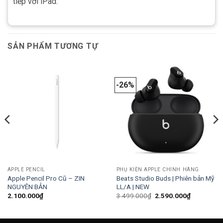
tiếp với iPad.
SẢN PHẨM TƯƠNG TỰ
-26%
APPLE PENCIL
PHỤ KIỆN APPLE CHÍNH HÃNG
Apple Pencil Pro Cũ – ZIN
Beats Studio Buds | Phiên bản Mỹ
NGUYÊN BẢN
LL/A | NEW
Giá
Giá
2.100.000
₫
3.499.000
₫
2.590.000
₫
gốc
hiện
là:
tại
0₫.
3.499.000₫.
là:
2.590.000