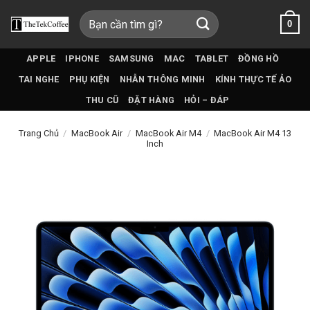
Bỏ
Tìm
0
qua
kiếm:
nội
dung
APPLE
IPHONE
SAMSUNG
MAC
TABLET
ĐỒNG HỒ
TAI NGHE
PHỤ KIỆN
NHẪN THÔNG MINH
KÍNH THỰC TẾ ẢO
THU CŨ
ĐẶT HÀNG
HỎI – ĐÁP
Trang Chủ
/
MacBook Air
/
MacBook Air M4
/
MacBook Air M4 13
Inch