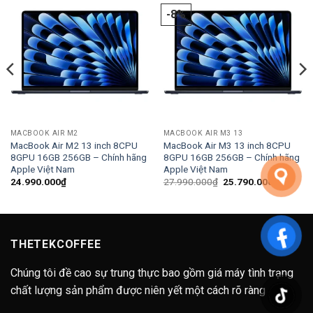
-8%
MACBOOK AIR M2
MACBOOK AIR M3 13
MacBook Air M2 13 inch 8CPU
MacBook Air M3 13 inch 8CPU
8GPU 16GB 256GB – Chính hãng
8GPU 16GB 256GB – Chính hãng
Apple Việt Nam
Apple Việt Nam
Giá
Giá
24.990.000
₫
27.990.000
₫
25.790.000
₫
gốc
hiện
là:
tại
27.990.000₫.
là:
25.790.
THETEKCOFFEE
Chúng tôi đề cao sự trung thực bao gồm giá máy tình trạng
chất lượng sản phẩm được niên yết một cách rõ ràng