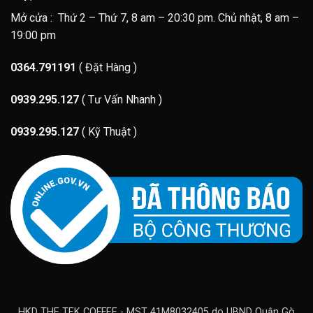
Mở cửa : Thứ 2 – Thứ 7, 8 am – 20:30 pm. Chủ nhật, 8 am –
19:00 pm
0364.791191
( Đặt Hàng )
0939.295.127
( Tư Vấn Nhanh )
0939.295.127
( Kỹ Thuật )
HKD THE TEK COFFEE - MST 41M8032405 do UBND Quận Gò