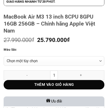
GIAO HÀNG NHANH TỪ 20 PHÚT.
MacBook Air M3 13 inch 8CPU 8GPU
16GB 256GB – Chính hãng Apple Việt
Nam
Giá
Giá
27.990.000
₫
25.790.000
₫
gốc
hiện
Màu Sắc
là:
tại
27.990.000₫.
là:
25.790.000₫.
MacBook Air M3 13 inch 8CPU 8GPU 16GB 256GB – Chính hãng 
THÊM VÀO GIỎ HÀNG
Ưu đãi