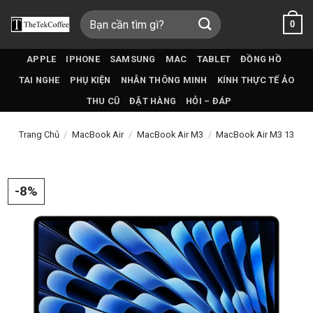
Bỏ
Tìm
0
qua
kiếm:
nội
dung
APPLE
IPHONE
SAMSUNG
MAC
TABLET
ĐỒNG HỒ
TAI NGHE
PHỤ KIỆN
NHẪN THÔNG MINH
KÍNH THỰC TẾ ẢO
THU CŨ
ĐẶT HÀNG
HỎI – ĐÁP
Trang Chủ
/
MacBook Air
/
MacBook Air M3
/
MacBook Air M3 13
-8%