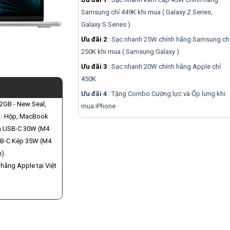
Samsung chỉ 449K khi mua ( Galaxy Z Series,
Galaxy S Series )
Ưu đãi 2
:
Sạc nhanh 25W chính hãng Samsung ch
250K khi mua ( Samsung Galaxy )
Ưu đãi 3
:
Sạc nhanh 20W chính hãng Apple chỉ
450K
Ưu đãi 4
: Tặng Combo Cường lực và Ốp lưng khi
2GB - New Seal,
mua
iPhone
m : Hộp, MacBook
ồn USB-C 30W (M4
SB-C Kép 35W (M4
).
hãng Apple tại Việt