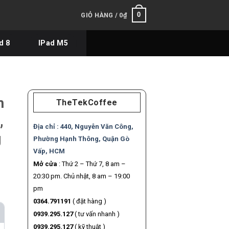
0
GIỎ HÀNG /
0
₫
d 8
IPad M5
h
TheTekCoffee
,
Địa chỉ :
440, Nguyễn Văn Công,
g
Phường Hạnh Thông, Quận Gò
Vấp, HCM
Mở cửa
: Thứ 2 – Thứ 7, 8 am –
20:30 pm. Chủ nhật, 8 am – 19:00
pm
0364.791191
( đặt hàng )
0939.295.127
( tư vấn nhanh )
0939.295.127
( kỹ thuật )