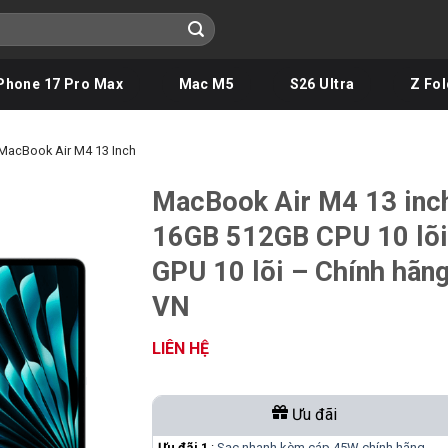
Phone 17 Pro Max
Mac M5
S26 Ultra
Z Fol
MacBook Air M4 13 Inch
MacBook Air M4 13 inc
16GB 512GB CPU 10 lõi
GPU 10 lõi – Chính hãn
VN
LIÊN HỆ
Ưu đãi
Ưu đãi 1
:
Sạc nhanh kèm cáp 45W chính hãng