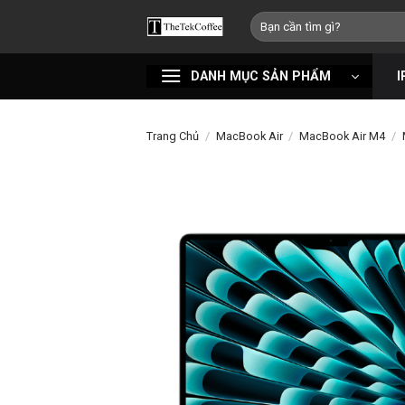
Bỏ
Tìm
qua
kiếm:
nội
DANH MỤC SẢN PHẨM
I
dung
Trang Chủ
/
MacBook Air
/
MacBook Air M4
/