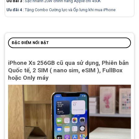
Ưu đãi 3
:
Sạc nhanh 20W chính hãng Apple chỉ 450K
Ưu đãi 4
: Tặng Combo Cường lực và Ốp lưng khi mua
iPhone
ĐẶC ĐIỂM NỔI BẬT
iPhone Xs 256GB cũ qua sử dụng, Phiên bản
Quốc tế, 2 SIM ( nano sim, eSIM ), FullBox
hoặc Only máy