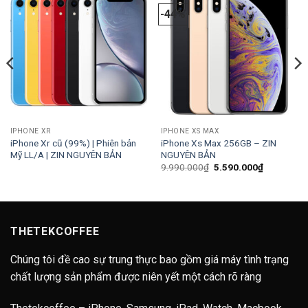
-44%
IPHONE XR
IPHONE XS MAX
iPhone Xr cũ (99%) | Phiên bản
iPhone Xs Max 256GB – ZIN
Mỹ LL/A | ZIN NGUYÊN BẢN
NGUYÊN BẢN
Giá
Giá
9.990.000
₫
5.590.000
₫
gốc
hiện
là:
tại
9.990.000₫.
là:
5.590.000
THETEKCOFFEE
Chúng tôi đề cao sự trung thực bao gồm giá máy tình trạng
chất lượng sản phẩm được niên yết một cách rõ ràng