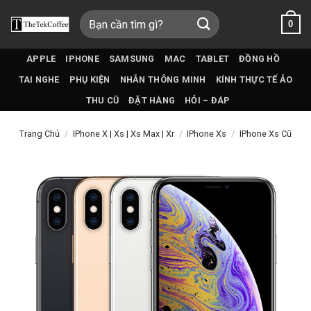
Bỏ
Tìm
0
qua
kiếm:
nội
dung
APPLE
IPHONE
SAMSUNG
MAC
TABLET
ĐỒNG HỒ
TAI NGHE
PHỤ KIỆN
NHẪN THÔNG MINH
KÍNH THỰC TẾ ẢO
THU CŨ
ĐẶT HÀNG
HỎI – ĐÁP
Trang Chủ
/
IPhone X | Xs | Xs Max | Xr
/
IPhone Xs
/
IPhone Xs Cũ