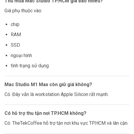
Thu mua Mac Studio TP.HCM giá bao nhiêu?
Giá phụ thuộc vào:
chip
RAM
SSD
ngoại hình
tình trạng sử dụng
Mac Studio M1 Max còn giữ giá không?
Có. Đây vẫn là workstation Apple Silicon rất mạnh.
Có hỗ trợ thu tận nơi TP.HCM không?
Có. TheTekCoffee hỗ trợ tận nơi khu vực TP.HCM và lân cận.