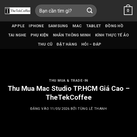
Bỏ
Tìm
0
qua
kiếm:
nội
dung
APPLE
IPHONE
SAMSUNG
MAC
TABLET
ĐỒNG HỒ
TAI NGHE
PHỤ KIỆN
NHẪN THÔNG MINH
KÍNH THỰC TẾ ẢO
THU CŨ
ĐẶT HÀNG
HỎI – ĐÁP
THU MUA & TRADE-IN
Thu Mua Mac Studio TP.HCM Giá Cao –
TheTekCoffee
ĐĂNG VÀO
11/05/2026
BỞI
TÙNG LÊ THANH