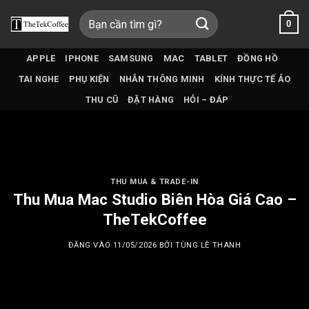
Bỏ
Tìm
0
qua
kiếm:
nội
dung
APPLE
IPHONE
SAMSUNG
MAC
TABLET
ĐỒNG HỒ
TAI NGHE
PHỤ KIỆN
NHẪN THÔNG MINH
KÍNH THỰC TẾ ẢO
THU CŨ
ĐẶT HÀNG
HỎI – ĐÁP
THU MUA & TRADE-IN
Thu Mua Mac Studio Biên Hòa Giá Cao –
TheTekCoffee
ĐĂNG VÀO
11/05/2026
BỞI
TÙNG LÊ THANH