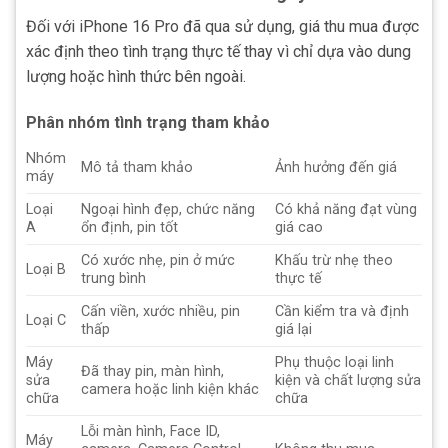
Đối với iPhone 16 Pro đã qua sử dụng, giá thu mua được
xác định theo tình trạng thực tế thay vì chỉ dựa vào dung
lượng hoặc hình thức bên ngoài.
Phân nhóm tình trạng tham khảo
Nhóm
Mô tả tham khảo
Ảnh hưởng đến giá
máy
Loại
Ngoại hình đẹp, chức năng
Có khả năng đạt vùng
A
ổn định, pin tốt
giá cao
Có xước nhẹ, pin ở mức
Khấu trừ nhẹ theo
Loại B
trung bình
thực tế
Cấn viền, xước nhiều, pin
Cần kiểm tra và định
Loại C
thấp
giá lại
Máy
Phụ thuộc loại linh
Đã thay pin, màn hình,
sửa
kiện và chất lượng sửa
camera hoặc linh kiện khác
chữa
chữa
Lỗi màn hình, Face ID,
Máy