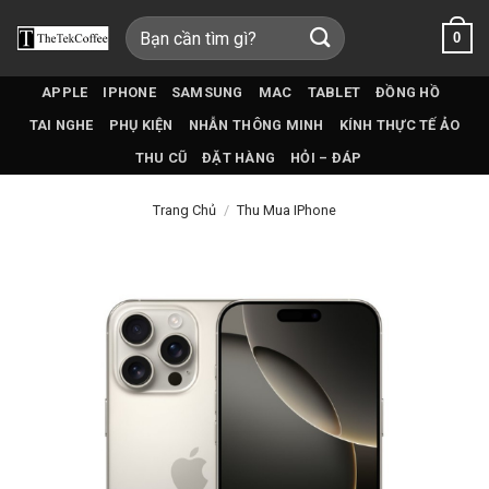
Bỏ
Tìm
0
qua
kiếm:
nội
dung
APPLE
IPHONE
SAMSUNG
MAC
TABLET
ĐỒNG HỒ
TAI NGHE
PHỤ KIỆN
NHẪN THÔNG MINH
KÍNH THỰC TẾ ẢO
THU CŨ
ĐẶT HÀNG
HỎI – ĐÁP
Trang Chủ
/
Thu Mua IPhone