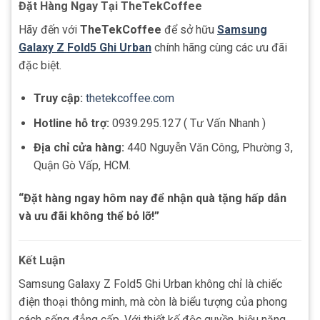
Đặt Hàng Ngay Tại TheTekCoffee
Hãy đến với
TheTekCoffee
để sở hữu
Samsung
Galaxy Z Fold5 Ghi Urban
chính hãng cùng các ưu đãi
đặc biệt.
Truy cập:
thetekcoffee.com
Hotline hỗ trợ:
0939.295.127 ( Tư Vấn Nhanh )
Địa chỉ cửa hàng:
440 Nguyễn Văn Công, Phường 3,
Quận Gò Vấp, HCM.
“Đặt hàng ngay hôm nay để nhận quà tặng hấp dẫn
và ưu đãi không thể bỏ lỡ!”
Kết Luận
Samsung Galaxy Z Fold5 Ghi Urban không chỉ là chiếc
điện thoại thông minh, mà còn là biểu tượng của phong
cách sống đẳng cấp. Với thiết kế độc quyền, hiệu năng