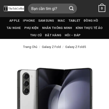
Bỏ
Tìm
0
qua
kiếm:
nội
dung
APPLE
IPHONE
SAMSUNG
MAC
TABLET
ĐỒNG HỒ
TAI NGHE
PHỤ KIỆN
NHẪN THÔNG MINH
KÍNH THỰC TẾ ẢO
THU CŨ
ĐẶT HÀNG
HỎI – ĐÁP
Trang Chủ
/
Galaxy Z Fold
/
Galaxy Z Fold5