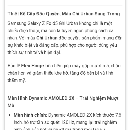
Thiết Kế Gập Độc Quyền, Màu Ghi Urban Sang Trọng
Samsung Galaxy Z Fold5 Ghi Urban không chỉ là một
chiếc điện thoại, mà còn là tuyên ngôn phong cách cá
nhân. Với màu
Ghi Urban
độc quyền, sản phẩm mang đến
sự khác biệt và đẳng cấp, phù hợp cho người dùng yêu
thích sự tinh tế và hiện đại.
Bản lề
Flex Hinge
tiên tiến giúp máy gập mượt mà, chắc
chắn hơn và giảm thiểu khe hở, tăng độ bền bỉ và tính
thẩm mỹ.
Màn Hình Dynamic AMOLED 2X – Trải Nghiệm Mượt
Mà
Màn hình chính:
Dynamic AMOLED 2X kích thước 7.6
inch, hỗ trợ tần số quét 120Hz, mang lại trải nghiệm
hình ảnh sắc nét và mượt mà trong mọi tác vụ.