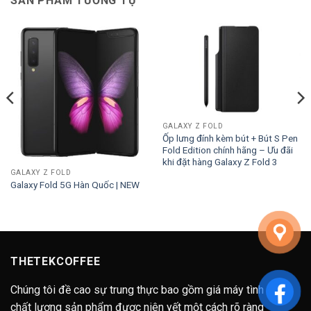
SẢN PHẨM TƯƠNG TỰ
GALAXY Z FOLD
Ốp lưng đính kèm bút + Bút S Pen
Fold Edition chính hãng – Ưu đãi
khi đặt hàng Galaxy Z Fold 3
GALAXY Z FOLD
Galaxy Fold 5G Hàn Quốc | NEW
THETEKCOFFEE
Chúng tôi đề cao sự trung thực bao gồm giá máy tình trạng
chất lượng sản phẩm được niên yết một cách rõ ràng