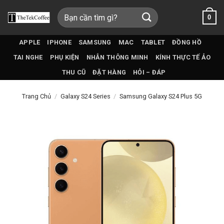
Bỏ
Tìm
0
qua
kiếm:
nội
dung
APPLE
IPHONE
SAMSUNG
MAC
TABLET
ĐỒNG HỒ
TAI NGHE
PHỤ KIỆN
NHẪN THÔNG MINH
KÍNH THỰC TẾ ẢO
THU CŨ
ĐẶT HÀNG
HỎI – ĐÁP
Trang Chủ
/
Galaxy S24 Series
/
Samsung Galaxy S24 Plus 5G