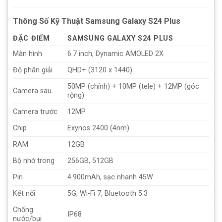
Thông Số Kỹ Thuật Samsung Galaxy S24 Plus
ĐẶC ĐIỂM
SAMSUNG GALAXY S24 PLUS
Màn hình
6.7 inch, Dynamic AMOLED 2X
Độ phân giải
QHD+ (3120 x 1440)
50MP (chính) + 10MP (tele) + 12MP (góc
Camera sau
rộng)
Camera trước
12MP
Chip
Exynos 2400 (4nm)
RAM
12GB
Bộ nhớ trong
256GB, 512GB
Pin
4.900mAh, sạc nhanh 45W
Kết nối
5G, Wi-Fi 7, Bluetooth 5.3
Chống
IP68
nước/bụi