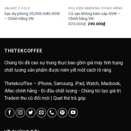
GALAXY Z FOLD
PHỤ KIỆN SAMSUNG CHÍNH HÃNG
Sạc dự phòng 20,000 mAh 45W
Củ sạc không kèm cáp 45W –
– Chính Hãng VN
Chính hãng VN
Giá
Giá
875.000
₫
290.000
₫
gốc
hiện
là:
tại
875.000₫.
là:
290.000₫.
THETEKCOFFEE
Chúng tôi đề cao sự trung thực bao gồm giá máy tình trạng
chất lượng sản phẩm được niên yết một cách rõ ràng
Thetekcoffee – iPhone, Samsung, iPad, Watch, Macbook,
iMac chính hãng - Đi đầu chất lượng - Chúng tôi tạo giá trị.
Tradein thu cũ đổi mới | Quẹt thẻ trả góp