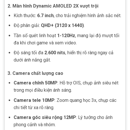
2. Màn hình Dynamic AMOLED 2X vượt trội
Kích thước:
6.7 inch
, cho trải nghiệm hình ảnh sắc nét.
Độ phân giải:
QHD+ (3120 x 1440)
.
Tần số quét linh hoạt
1-120Hz
, mang lại độ mượt tối
đa khi chơi game và xem video.
Độ sáng tối đa
2.600 nits
, hiển thị rõ ràng ngay cả
dưới ánh nắng gắt.
3. Camera chất lượng cao
Camera chính 50MP
: Hỗ trợ OIS, chụp ảnh siêu nét
trong mọi điều kiện ánh sáng.
Camera tele 10MP
: Zoom quang học 3x, chụp các
chi tiết từ xa rõ ràng.
Camera góc siêu rộng 12MP
: Lý tưởng cho ảnh
phong cảnh và nhóm.