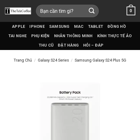
Bỏ
Tìm
0
qua
kiếm:
nội
dung
APPLE
IPHONE
SAMSUNG
MAC
TABLET
ĐỒNG HỒ
TAI NGHE
PHỤ KIỆN
NHẪN THÔNG MINH
KÍNH THỰC TẾ ẢO
THU CŨ
ĐẶT HÀNG
HỎI – ĐÁP
Trang Chủ
/
Galaxy S24 Series
/
Samsung Galaxy S24 Plus 5G