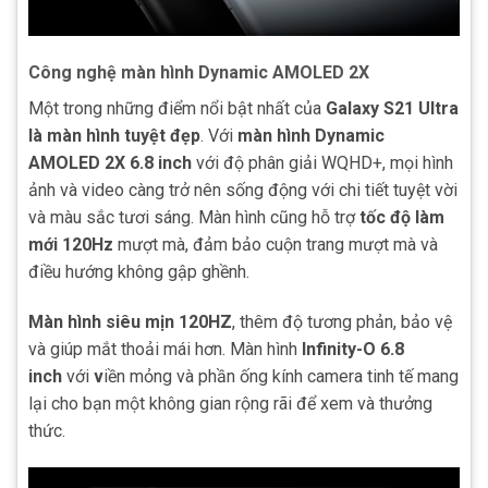
Công nghệ màn hình Dynamic AMOLED 2X
Một trong những điểm nổi bật nhất của
Galaxy S21 Ultra
là màn hình tuyệt đẹp
. Với
màn hình Dynamic
AMOLED 2X 6.8 inch
với độ phân giải WQHD+, mọi hình
ảnh và video càng trở nên sống động với chi tiết tuyệt vời
và màu sắc tươi sáng. Màn hình cũng hỗ trợ
tốc độ làm
mới 120Hz
mượt mà, đảm bảo cuộn trang mượt mà và
điều hướng không gập ghềnh.
Màn hình siêu mịn 120HZ
, thêm độ tương phản, bảo vệ
và giúp mắt thoải mái hơn. Màn hình
Infinity-O 6.8
inch
với
v
iền mỏng và phần ống kính camera tinh tế mang
lại cho bạn một không gian rộng rãi để xem và thưởng
thức.