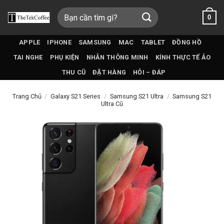
Bỏ
Tìm
0
qua
kiếm:
nội
dung
APPLE
IPHONE
SAMSUNG
MAC
TABLET
ĐỒNG HỒ
TAI NGHE
PHỤ KIỆN
NHẪN THÔNG MINH
KÍNH THỰC TẾ ẢO
THU CŨ
ĐẶT HÀNG
HỎI – ĐÁP
Trang Chủ
/
Galaxy S21 Series
/
Samsung S21 Ultra
/
Samsung S21
Ultra Cũ