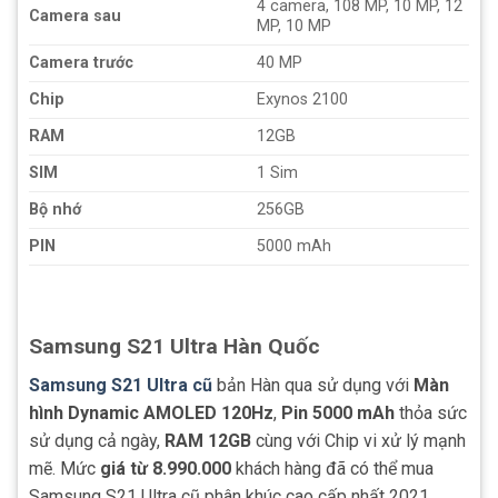
4 camera, 108 MP, 10 MP, 12
Camera sau
MP, 10 MP
Camera trước
40 MP
Chip
Exynos 2100
RAM
12GB
SIM
1 Sim
Bộ nhớ
256GB
PIN
5000 mAh
Samsung S21 Ultra Hàn Quốc
Samsung S21 Ultra cũ
bản Hàn qua sử dụng với
Màn
hình Dynamic AMOLED 120Hz
,
Pin 5000 mAh
thỏa sức
sử dụng cả ngày,
RAM 12GB
cùng với Chip vi xử lý mạnh
mẽ. Mức
giá từ 8.990.000
khách hàng đã có thể mua
Samsung S21 Ultra cũ phân khúc cao cấp nhất 2021.