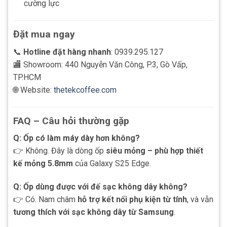
cường lực
Đặt mua ngay
📞
Hotline đặt hàng nhanh
: 0939.295.127
🏬 Showroom: 440 Nguyễn Văn Công, P.3, Gò Vấp,
TP.HCM
🌐 Website:
thetekcoffee.com
FAQ – Câu hỏi thường gặp
Q: Ốp có làm máy dày hơn không?
👉 Không. Đây là dòng ốp
siêu mỏng – phù hợp thiết
kế mỏng 5.8mm
của Galaxy S25 Edge.
Q: Ốp dùng được với đế sạc không dây không?
👉 Có. Nam châm
hỗ trợ kết nối phụ kiện từ tính
, và vẫn
tương thích với sạc không dây từ Samsung
.