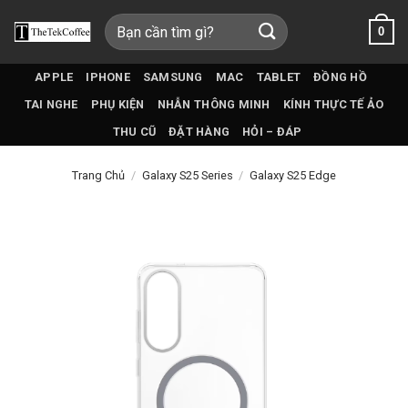
Bỏ
Tìm
0
qua
kiếm:
nội
dung
APPLE
IPHONE
SAMSUNG
MAC
TABLET
ĐỒNG HỒ
TAI NGHE
PHỤ KIỆN
NHẪN THÔNG MINH
KÍNH THỰC TẾ ẢO
THU CŨ
ĐẶT HÀNG
HỎI – ĐÁP
Trang Chủ
/
Galaxy S25 Series
/
Galaxy S25 Edge