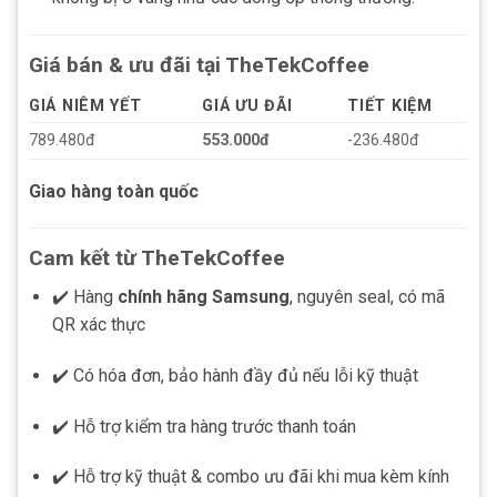
Giá bán & ưu đãi tại TheTekCoffee
GIÁ NIÊM YẾT
GIÁ ƯU ĐÃI
TIẾT KIỆM
789.480đ
553.000đ
-236.480đ
Giao hàng toàn quốc
Cam kết từ TheTekCoffee
✔️ Hàng
chính hãng Samsung
, nguyên seal, có mã
QR xác thực
✔️ Có hóa đơn, bảo hành đầy đủ nếu lỗi kỹ thuật
✔️ Hỗ trợ kiểm tra hàng trước thanh toán
✔️ Hỗ trợ kỹ thuật & combo ưu đãi khi mua kèm kính