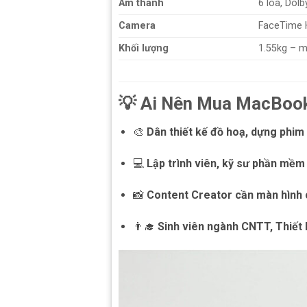
Âm thanh
6 loa, Dol
Camera
FaceTime 
Khối lượng
1.55kg – m
💡
Ai Nên Mua MacBook
🎨
Dân thiết kế đồ hoạ, dựng phim
💻
Lập trình viên, kỹ sư phần mềm 
📸
Content Creator cần màn hình 
👨‍🎓
Sinh viên ngành CNTT, Thiết 