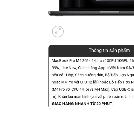
Thông tin sản phẩm
MacBook Pro M4 2024 14 inch 10CPU 10GPU 16
99%, Like New, Chính hãng Apple Việt Nam SA/A
nếu có : Hộp, Sách hướng dẫn, Bộ Tiếp Hợp N
hoặc M4 Pro với CPU 12 lõi) hoặc Bộ Tiếp Hợp
(M4 Pro với CPU 14 lõi và M4 Max), Cáp USB‑C 
m), Khăn lau màn hình (chỉ với phiên bản màn hì
GIAO HÀNG NHANH TỪ 20 PHÚT.