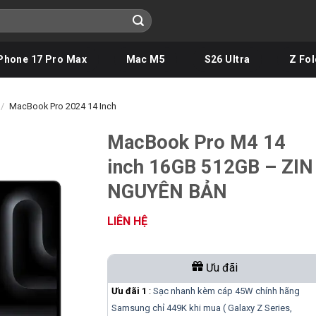
Phone 17 Pro Max
Mac M5
S26 Ultra
Z Fol
/
MacBook Pro 2024 14 Inch
MacBook Pro M4 14
inch 16GB 512GB – ZIN
NGUYÊN BẢN
LIÊN HỆ
Ưu đãi
Ưu đãi 1
:
Sạc nhanh kèm cáp 45W chính hãng
Samsung chỉ 449K khi mua ( Galaxy Z Series,