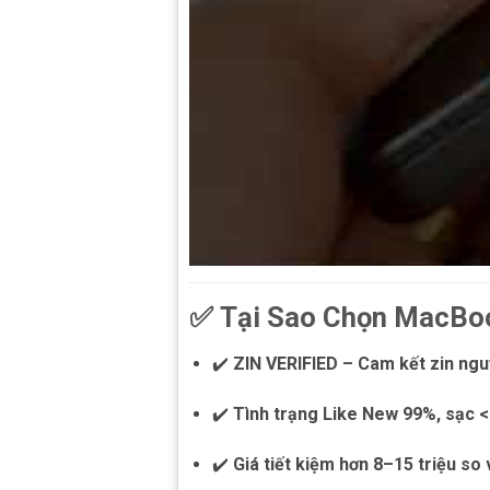
✅
Tại Sao Chọn MacBoo
✔️
ZIN VERIFIED – Cam kết zin ng
✔️
Tình trạng Like New 99%, sạc < 
✔️
Giá tiết kiệm hơn 8–15 triệu so