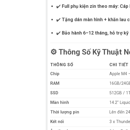
✔️
Full phụ kiện zin theo máy: C
✔️
Tặng dán màn hình + khăn lau 
✔️
Bảo hành 6–12 tháng, hỗ trợ kỹ 
⚙️
Thông Số Kỹ Thuật N
THÔNG SỐ
CHI TIẾT
Chip
Apple M4 – 
RAM
16GB/24GB
SSD
512GB / 1
Màn hình
14.2″ Liqu
Thời lượng pin
Lên đến 24
Kết nối
3 x Thunde