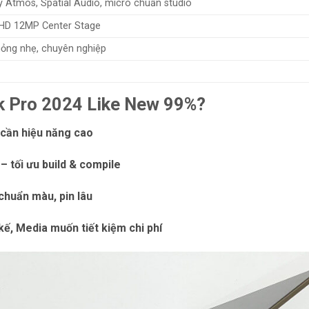
by Atmos, Spatial Audio, micro chuẩn studio
HD 12MP Center Stage
ỏng nhẹ, chuyên nghiệp
 Pro 2024 Like New 99%?
 cần hiệu năng cao
– tối ưu build & compile
chuẩn màu, pin lâu
kế, Media muốn tiết kiệm chi phí