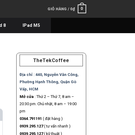
0
GIỎ HÀNG /
0
₫
d 8
IPad M5
TheTekCoffee
Địa chỉ :
440, Nguyễn Văn Công,
Phường Hạnh Thông, Quận Gò
Vấp, HCM
Mở cửa
: Thứ 2 – Thứ 7, 8 am –
20:30 pm. Chủ nhật, 8 am – 19:00
pm
0364.791191
( đặt hàng )
0939.295.127
( tư vấn nhanh )
0939.295.127
( kỹ thuật )