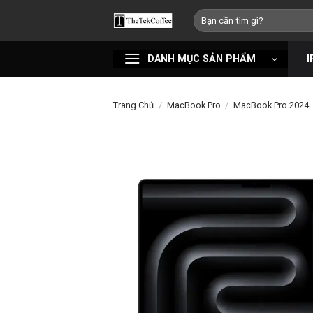
Bỏ
Tìm
qua
kiếm:
nội
DANH MỤC SẢN PHẨM
I
dung
Trang Chủ
/
MacBook Pro
/
MacBook Pro 2024