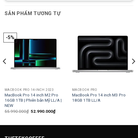
SẢN PHẨM TƯƠNG TỰ
-5%
MACBOOK PRO 14-INCH 2023
MACBOOK PRO
MacBook Pro 14 inch M2 Pro
MacBook Pro 14 inch M3 Pro
16GB 1TB | Phiên bản Mỹ LL/A |
18GB 1TB LL/A
NEW
Giá
Giá
55.990.000
₫
52.990.000
₫
gốc
hiện
là:
tại
55.990.000₫.
là:
52.990.000₫.