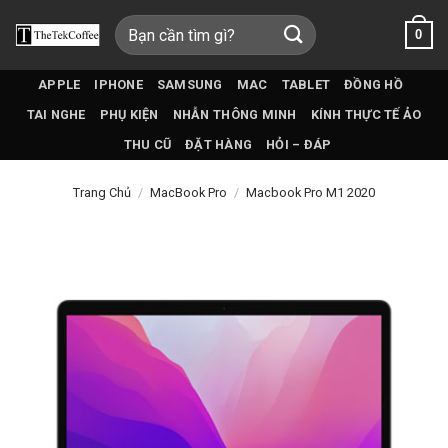
Bỏ
Tìm
0
qua
kiếm:
nội
dung
APPLE
IPHONE
SAMSUNG
MAC
TABLET
ĐỒNG HỒ
TAI NGHE
PHỤ KIỆN
NHẪN THÔNG MINH
KÍNH THỰC TẾ ẢO
THU CŨ
ĐẶT HÀNG
HỎI – ĐÁP
Trang Chủ
/
MacBook Pro
/
Macbook Pro M1 2020