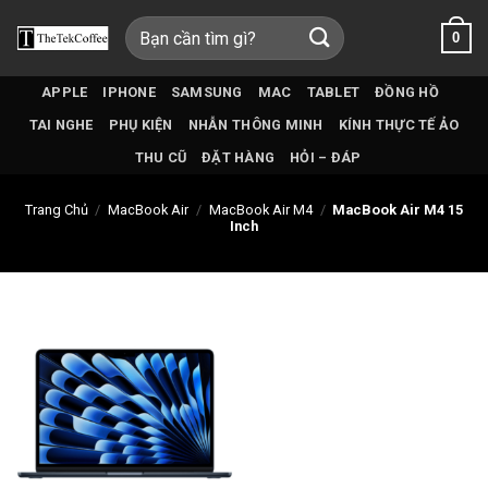
Bỏ
Tìm
0
qua
kiếm:
nội
dung
APPLE
IPHONE
SAMSUNG
MAC
TABLET
ĐỒNG HỒ
TAI NGHE
PHỤ KIỆN
NHẪN THÔNG MINH
KÍNH THỰC TẾ ẢO
THU CŨ
ĐẶT HÀNG
HỎI – ĐÁP
Trang Chủ
/
MacBook Air
/
MacBook Air M4
/
MacBook Air M4 15
Inch