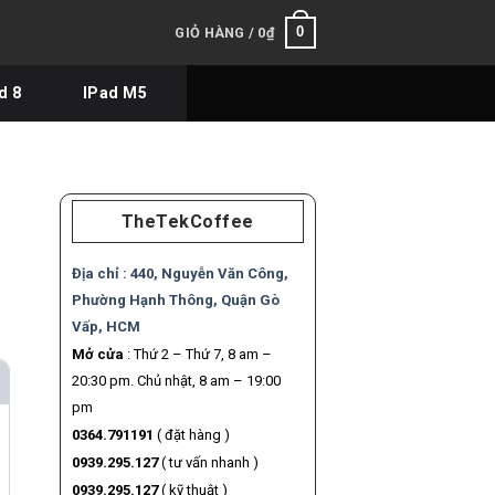
0
GIỎ HÀNG /
0
₫
d 8
IPad M5
TheTekCoffee
Địa chỉ :
440, Nguyễn Văn Công,
Phường Hạnh Thông, Quận Gò
Vấp, HCM
Mở cửa
: Thứ 2 – Thứ 7, 8 am –
20:30 pm. Chủ nhật, 8 am – 19:00
pm
0364.791191
( đặt hàng )
0939.295.127
( tư vấn nhanh )
0939.295.127
( kỹ thuật )