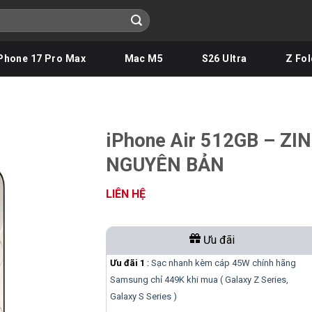
Phone 17 Pro Max
Mac M5
S26 Ultra
Z Fol
iPhone Air 512GB – ZIN
NGUYÊN BẢN
LIÊN HỆ
Ưu đãi
Ưu đãi 1
:
Sạc nhanh kèm cáp 45W chính hãng
Samsung chỉ 449K khi mua ( Galaxy Z Series,
Galaxy S Series )