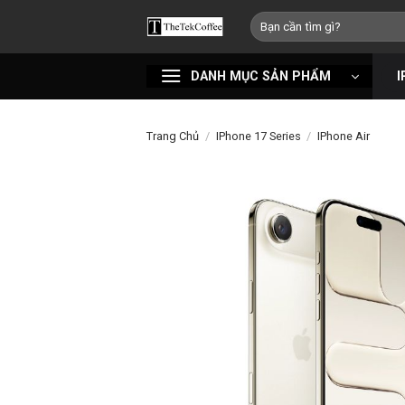
Bỏ
Tìm
qua
kiếm:
nội
DANH MỤC SẢN PHẨM
I
dung
Trang Chủ
/
IPhone 17 Series
/
IPhone Air