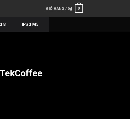
0
GIỎ HÀNG /
0
₫
d 8
IPad M5
eTekCoffee