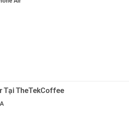
hone Air
r Tại TheTekCoffee
/A