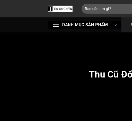
Bỏ
Tìm
qua
kiếm:
nội
DANH MỤC SẢN PHẨM
I
dung
Thu Cũ Đổ