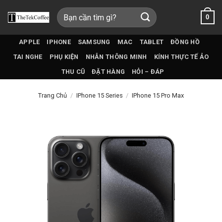
Bỏ
Tìm
0
qua
kiếm:
nội
dung
APPLE
IPHONE
SAMSUNG
MAC
TABLET
ĐỒNG HỒ
TAI NGHE
PHỤ KIỆN
NHẪN THÔNG MINH
KÍNH THỰC TẾ ẢO
THU CŨ
ĐẶT HÀNG
HỎI – ĐÁP
Trang Chủ
/
IPhone 15 Series
/
IPhone 15 Pro Max