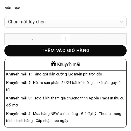
gốc
hiện
Màu Sắc
là:
tại
22.990.000₫.
là:
19.990.000₫.
iPhone 15 256GB – Chính hãng VN/A số lượng
THÊM VÀO GIỎ HÀNG
Khuyến mãi
Khuyến mãi 1
: Tặng gói dán cường lực miễn phí trọn đời
Khuyến mãi 2
: Hỗ trợ sản phẩm 24/24 bất kể thời gian kể cả ngày lễ
tết
Khuyến mãi 3
: Trợ giá khi tham gia chương trình Apple Trade In thu cũ
đổi mới
Khuyến mãi 4
: Mua hàng NEW chính hãng - Giá đại lý - Theo chương
trình chính hãng - Cập nhật theo ngày