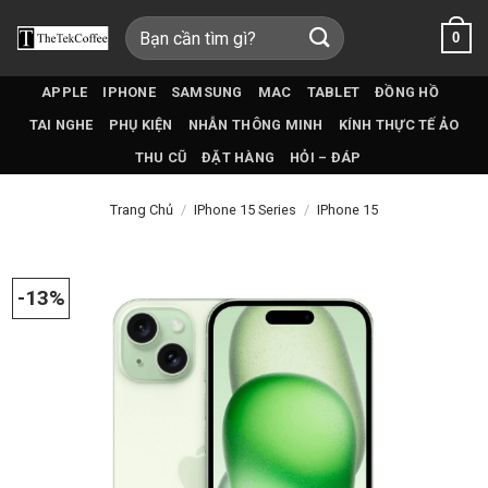
Bỏ
Tìm
0
qua
kiếm:
nội
dung
APPLE
IPHONE
SAMSUNG
MAC
TABLET
ĐỒNG HỒ
TAI NGHE
PHỤ KIỆN
NHẪN THÔNG MINH
KÍNH THỰC TẾ ẢO
THU CŨ
ĐẶT HÀNG
HỎI – ĐÁP
Trang Chủ
/
IPhone 15 Series
/
IPhone 15
-13%