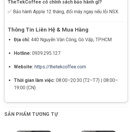
TheTekCoffee có chính sách bảo hành gì?
✅ Bảo hành Apple 12 tháng, đổi máy ngay nếu lỗi NSX.
Thông Tin Liên Hệ & Mua Hàng
Địa chỉ:
440 Nguyễn Văn Công, Gò Vấp, TP.HCM
Hotline:
0939.295.127
Website:
https://thetekcoffee.com
Thời gian làm việc:
08:00–20:30 (T2–T7) | 08:00–
19:00 (CN)
SẢN PHẨM TƯƠNG TỰ