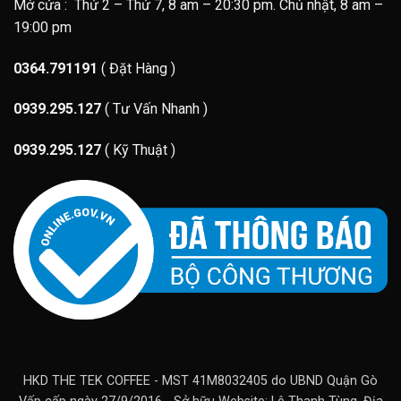
Mở cửa : Thứ 2 – Thứ 7, 8 am – 20:30 pm. Chủ nhật, 8 am –
19:00 pm
0364.791191
( Đặt Hàng )
0939.295.127
( Tư Vấn Nhanh )
0939.295.127
( Kỹ Thuật )
HKD THE TEK COFFEE - MST 41M8032405 do UBND Quận Gò