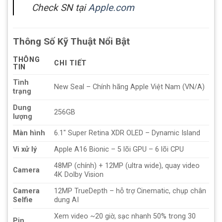
Check SN tại
Apple.com
Thông Số Kỹ Thuật Nổi Bật
THÔNG
CHI TIẾT
TIN
Tình
New Seal – Chính hãng Apple Việt Nam (VN/A)
trạng
Dung
256GB
lượng
Màn hình
6.1″ Super Retina XDR OLED – Dynamic Island
Vi xử lý
Apple A16 Bionic – 5 lõi GPU – 6 lõi CPU
48MP (chính) + 12MP (ultra wide), quay video
Camera
4K Dolby Vision
Camera
12MP TrueDepth – hỗ trợ Cinematic, chụp chân
Selfie
dung AI
Xem video ~20 giờ, sạc nhanh 50% trong 30
Pin