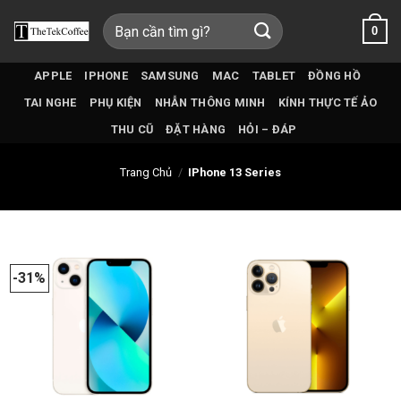
Bỏ
Tìm
0
qua
kiếm:
nội
dung
APPLE
IPHONE
SAMSUNG
MAC
TABLET
ĐỒNG HỒ
TAI NGHE
PHỤ KIỆN
NHẪN THÔNG MINH
KÍNH THỰC TẾ ẢO
THU CŨ
ĐẶT HÀNG
HỎI – ĐÁP
Trang Chủ
/
IPhone 13 Series
-31%