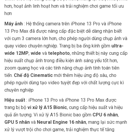
hơn, hoạt ảnh linh hoạt hơn và trải nghiệm chơi game tối ưu
hơn
Máy ảnh
: Hệ thống camera trên iPhone 13 Pro và iPhone
13 Pro Max đã được nâng cấp đặc biệt dễ dàng nhận biết
với cụm 3 camera lớn hơn, cho phép người dùng chụp ảnh và
quay video chuyên nghiệp. Trang bị ba ống kính gồm
ultra-
wide 12MP
,
wide
và
telephoto
, những thiết bị này cung cấp
hiệu suất chụp ảnh trong điều kiện ánh sáng yếu tốt hơn,
zoom quang học và các tính năng chụp ảnh tính toán tiên
tiến.
Chế độ Cinematic
mới thêm hiệu ứng độ sâu, cho
phép người dùng tạo video tuyệt đẹp với chất lượng cực kì
chuyên nghiệp
Hiệu suất
: iPhone 13 Pro và iPhone 13 Pro Max được
trang bị bộ
vi xử lý A15 Bionic
, cung cấp hiệu suất và hiệu
quả ấn tượng. Vi xử lý A15 Bionic bao gồm
CPU 6 nhân
,
GPU 5 nhân
và
Neural Engine 16 nhân
, mang lại sức mạnh
xử lý vượt trội cho chơi game, trải nghiệm thực tế tăng