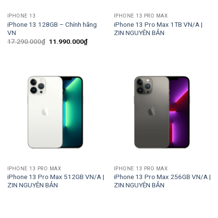
IPHONE 13
IPHONE 13 PRO MAX
iPhone 13 128GB – Chính hãng
iPhone 13 Pro Max 1TB VN/A |
VN
ZIN NGUYÊN BẢN
Giá
Giá
17.290.000
₫
11.990.000
₫
gốc
hiện
là:
tại
17.290.000₫.
là:
11.990.000₫.
IPHONE 13 PRO MAX
IPHONE 13 PRO MAX
iPhone 13 Pro Max 512GB VN/A |
iPhone 13 Pro Max 256GB VN/A |
ZIN NGUYÊN BẢN
ZIN NGUYÊN BẢN