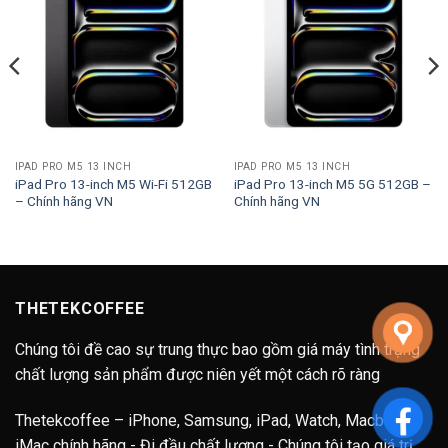
IPAD PRO M5 13 INCH
IPAD PRO M5 13 INCH
iPad Pro 13-inch M5 Wi-Fi 512GB
iPad Pro 13-inch M5 5G 512GB –
– Chính hãng VN
Chính hãng VN
ng
00.000₫
00.000₫
THETEKCOFFEE
Chúng tôi đề cao sự trung thực bao gồm giá máy tình trạng
chất lượng sản phẩm được niên yết một cách rõ ràng
Thetekcoffee – iPhone, Samsung, iPad, Watch, Macbook,
iMac chính hãng - Đi đầu chất lượng - Chúng tôi tạo giá trị.