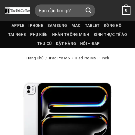
Bỏ
Tìm
0
qua
kiếm:
nội
dung
APPLE
IPHONE
SAMSUNG
MAC
TABLET
ĐỒNG HỒ
TAI NGHE
PHỤ KIỆN
NHẪN THÔNG MINH
KÍNH THỰC TẾ ẢO
THU CŨ
ĐẶT HÀNG
HỎI – ĐÁP
Trang Chủ
/
IPad Pro M5
/
IPad Pro M5 11 Inch