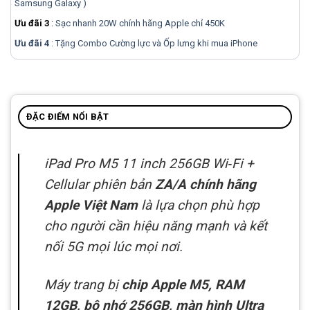
Samsung Galaxy )
Ưu đãi 3
:
Sạc nhanh 20W chính hãng Apple chỉ 450K
Ưu đãi 4
: Tặng Combo Cường lực và Ốp lưng khi mua
iPhone
ĐẶC ĐIỂM NỔI BẬT
iPad Pro M5 11 inch 256GB Wi‑Fi +
Cellular
phiên bản
ZA/A chính hãng
Apple Việt Nam
là lựa chọn phù hợp
cho người cần hiệu năng mạnh và kết
nối 5G mọi lúc mọi nơi.
Máy trang bị
chip Apple M5, RAM
12GB, bộ nhớ 256GB, màn hình Ultra