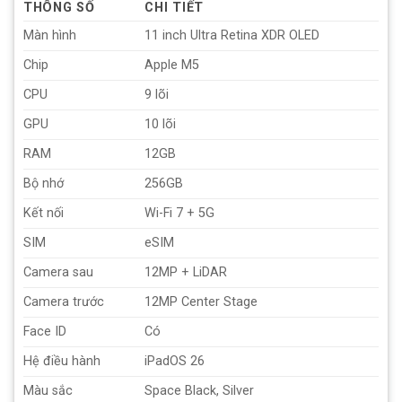
THÔNG SỐ
CHI TIẾT
Màn hình
11 inch Ultra Retina XDR OLED
Chip
Apple M5
CPU
9 lõi
GPU
10 lõi
RAM
12GB
Bộ nhớ
256GB
Kết nối
Wi-Fi 7 + 5G
SIM
eSIM
Camera sau
12MP + LiDAR
Camera trước
12MP Center Stage
Face ID
Có
Hệ điều hành
iPadOS 26
Màu sắc
Space Black, Silver