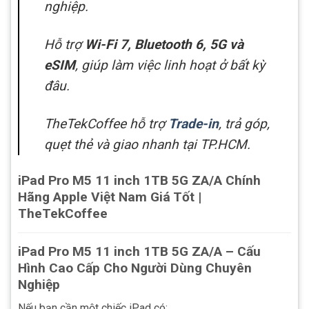
nghiệp.
Hỗ trợ
Wi-Fi 7, Bluetooth 6, 5G và
eSIM
, giúp làm việc linh hoạt ở bất kỳ
đâu.
TheTekCoffee hỗ trợ
Trade-in
, trả góp,
quẹt thẻ và giao nhanh tại TP.HCM.
iPad Pro M5 11 inch 1TB 5G ZA/A Chính
Hãng Apple Việt Nam Giá Tốt |
TheTekCoffee
iPad Pro M5 11 inch 1TB 5G ZA/A – Cấu
Hình Cao Cấp Cho Người Dùng Chuyên
Nghiệp
Nếu bạn cần một chiếc iPad có: