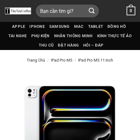
Bỏ
Tìm
0
qua
kiếm:
nội
dung
APPLE
IPHONE
SAMSUNG
MAC
TABLET
ĐỒNG HỒ
TAI NGHE
PHỤ KIỆN
NHẪN THÔNG MINH
KÍNH THỰC TẾ ẢO
THU CŨ
ĐẶT HÀNG
HỎI – ĐÁP
Trang Chủ
/
IPad Pro M5
/
IPad Pro M5 11 Inch