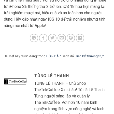
và cải thiện hiệu suất. Với sự hỗ trợ cho nhiều dòng iPhone
từ iPhone SE thế hệ thứ 2 trở lên, iOS 18 hứa hẹn mang lại
trải nghiệm mượt mà, hiệu quả và an toàn hơn cho người
dùng. Hãy cập nhật ngay iOS 18 để trải nghiệm những tính
năng mới nhất từ Apple!
Bài viết này được đăng trong
HỎI - ĐÁP
. Đánh dấu
liên kết thường trực
.
TÙNG LÊ THANH
TÙNG LÊ THANH – Chủ Shop
TheTekCoffee Xin chào! Tôi là Lê Thanh
Tùng, người sáng lập và quản lý
TheTekCoffee. Với hơn 10 năm kinh
nghiệm trong lĩnh vực công nghệ và kinh