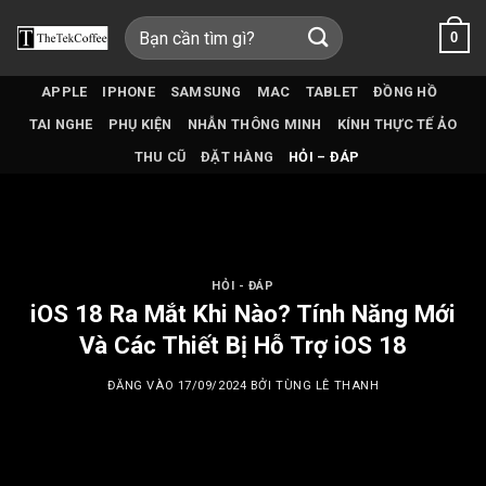
Bỏ
Tìm
0
qua
kiếm:
nội
dung
APPLE
IPHONE
SAMSUNG
MAC
TABLET
ĐỒNG HỒ
TAI NGHE
PHỤ KIỆN
NHẪN THÔNG MINH
KÍNH THỰC TẾ ẢO
THU CŨ
ĐẶT HÀNG
HỎI – ĐÁP
HỎI - ĐÁP
iOS 18 Ra Mắt Khi Nào? Tính Năng Mới
Và Các Thiết Bị Hỗ Trợ iOS 18
ĐĂNG VÀO
17/09/2024
BỞI
TÙNG LÊ THANH