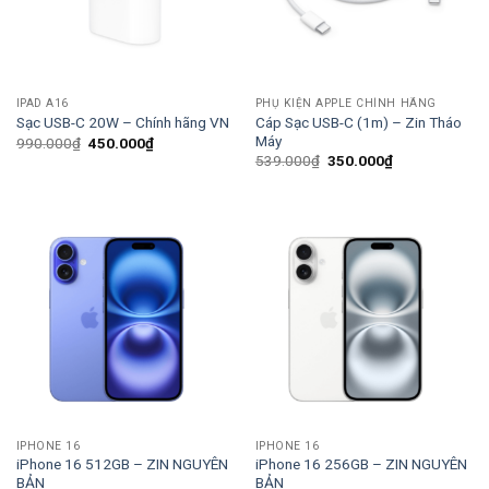
IPAD A16
PHỤ KIỆN APPLE CHÍNH HÃNG
Cáp Sạc USB-C (1m) – Zin Tháo
Sạc USB-C 20W – Chính hãng VN
Máy
Giá
Giá
990.000
₫
450.000
₫
gốc
hiện
Giá
Giá
539.000
₫
350.000
₫
là:
tại
gốc
hiện
990.000₫.
là:
là:
tại
450.000₫.
539.000₫.
là:
350.000₫.
IPHONE 16
IPHONE 16
iPhone 16 512GB – ZIN NGUYÊN
iPhone 16 256GB – ZIN NGUYÊN
BẢN
BẢN