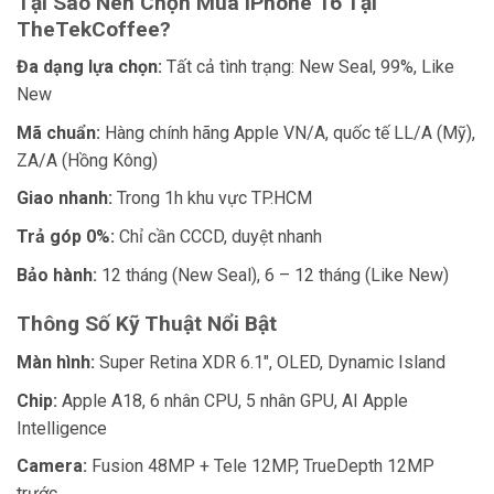
Tại Sao Nên Chọn Mua iPhone 16 Tại
TheTekCoffee?
Đa dạng lựa chọn:
Tất cả tình trạng: New Seal, 99%, Like
New
Mã chuẩn:
Hàng chính hãng Apple VN/A, quốc tế LL/A (Mỹ),
ZA/A (Hồng Kông)
Giao nhanh:
Trong 1h khu vực TP.HCM
Trả góp 0%:
Chỉ cần CCCD, duyệt nhanh
Bảo hành:
12 tháng (New Seal), 6 – 12 tháng (Like New)
Thông Số Kỹ Thuật Nổi Bật
Màn hình:
Super Retina XDR 6.1″, OLED, Dynamic Island
Chip:
Apple A18, 6 nhân CPU, 5 nhân GPU, AI Apple
Intelligence
Camera:
Fusion 48MP + Tele 12MP, TrueDepth 12MP
trước