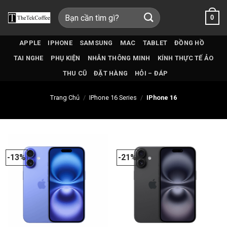
Bỏ
Tìm
0
qua
kiếm:
nội
dung
APPLE
IPHONE
SAMSUNG
MAC
TABLET
ĐỒNG HỒ
TAI NGHE
PHỤ KIỆN
NHẪN THÔNG MINH
KÍNH THỰC TẾ ẢO
THU CŨ
ĐẶT HÀNG
HỎI – ĐÁP
Trang Chủ
/
IPhone 16 Series
/
IPhone 16
-13%
-21%