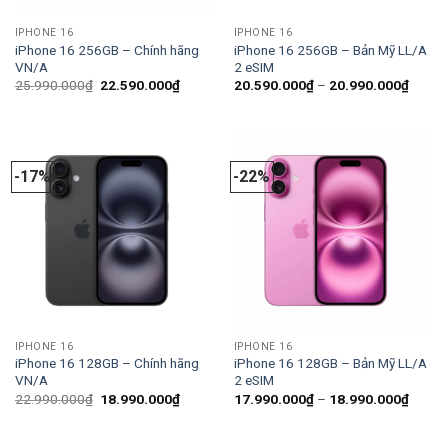
IPHONE 16
IPHONE 16
iPhone 16 256GB – Chính hãng
iPhone 16 256GB – Bản Mỹ LL/A
VN/A
2 eSIM
Giá
Giá
Khoản
25.990.000
₫
22.590.000
₫
20.590.000
₫
–
20.990.000
₫
gốc
hiện
giá:
là:
tại
từ
25.990.000₫.
là:
20.59
22.590.000₫.
đến
20.99
-17%
-22%
IPHONE 16
IPHONE 16
iPhone 16 128GB – Chính hãng
iPhone 16 128GB – Bản Mỹ LL/A
VN/A
2 eSIM
Giá
Giá
Khoản
22.990.000
₫
18.990.000
₫
17.990.000
₫
–
18.990.000
₫
gốc
hiện
giá:
là:
tại
từ
22.990.000₫.
là:
17.99