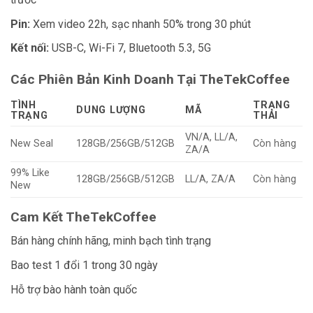
Pin:
Xem video 22h, sạc nhanh 50% trong 30 phút
Kết nối:
USB-C, Wi-Fi 7, Bluetooth 5.3, 5G
Các Phiên Bản Kinh Doanh Tại TheTekCoffee
TÌNH
TRẠNG
DUNG LƯỢNG
MÃ
TRẠNG
THÁI
VN/A, LL/A,
New Seal
128GB/256GB/512GB
Còn hàng
ZA/A
99% Like
128GB/256GB/512GB
LL/A, ZA/A
Còn hàng
New
Cam Kết TheTekCoffee
Bán hàng chính hãng, minh bạch tình trạng
Bao test 1 đổi 1 trong 30 ngày
Hỗ trợ bào hành toàn quốc