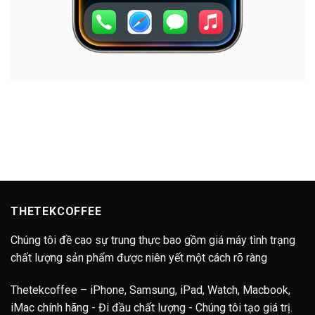
THETEKCOFFEE
Chúng tôi đề cao sự trung thực bao gồm giá máy tình trạng
chất lượng sản phẩm được niên yết một cách rõ ràng
Thetekcoffee – iPhone, Samsung, iPad, Watch, Macbook,
iMac chính hãng - Đi đầu chất lượng - Chúng tôi tạo giá trị.