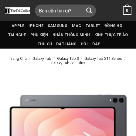
Bỏ
Tìm
0
qua
kiếm:
nội
dung
APPLE
IPHONE
SAMSUNG
MAC
TABLET
ĐỒNG HỒ
TAI NGHE
PHỤ KIỆN
NHẪN THÔNG MINH
KÍNH THỰC TẾ ẢO
THU CŨ
ĐẶT HÀNG
HỎI – ĐÁP
Trang Chủ
/
Galaxy Tab
/
Galaxy Tab S
/
Galaxy Tab S11 Series
/
Galaxy Tab S11 Ultra