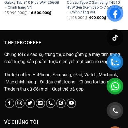
Galaxy Tab S10 Plus WiFi 256GB
Củ sạc Type C Samsung T4510
– Chính hãng VN
45W đen (Kèm cáp C-C 5A, 1.8m)
– Chính hãng VN
Giá
Giá
25.990.000
₫
16.500.000
₫
gốc
hiện
Giá
Giá
1.168.000
₫
490.000
₫
là:
tại
gốc
hiện
25.990.000₫.
là:
là:
tại
16.500.000₫.
1.168.000₫.
là:
490.000₫.
THETEKCOFFEE
Chúng tôi đề cao sự trung thực bao gồm giá máy tình trạng
chất lượng sản phẩm được niên yết một cách rõ ràng
Thetekcoffee – iPhone, Samsung, iPad, Watch, Macbook,
iMac chính hãng - Đi đầu chất lượng - Chúng tôi tạo giá trị.
Tradein thu cũ đổi mới | Quẹt thẻ trả góp
VỀ CHÚNG TÔI