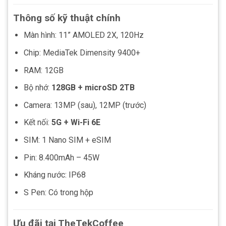
Thông số kỹ thuật chính
Màn hình: 11” AMOLED 2X, 120Hz
Chip: MediaTek Dimensity 9400+
RAM: 12GB
Bộ nhớ:
128GB + microSD 2TB
Camera: 13MP (sau), 12MP (trước)
Kết nối:
5G + Wi-Fi 6E
SIM: 1 Nano SIM + eSIM
Pin: 8.400mAh – 45W
Kháng nước: IP68
S Pen: Có trong hộp
Ưu đãi tại TheTekCoffee