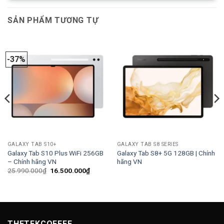
SẢN PHẨM TƯƠNG TỰ
-37%
GALAXY TAB S10+
GALAXY TAB S8 SERIES
Galaxy Tab S10 Plus WiFi 256GB
Galaxy Tab S8+ 5G 128GB | Chính
– Chính hãng VN
hãng VN
Giá
Giá
25.990.000
₫
16.500.000
₫
gốc
hiện
là:
tại
25.990.000₫.
là:
16.500.000₫.
THETEKCOFFEE