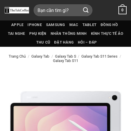
Bỏ
Tìm
0
qua
kiếm:
nội
dung
APPLE
IPHONE
SAMSUNG
MAC
TABLET
ĐỒNG HỒ
TAI NGHE
PHỤ KIỆN
NHẪN THÔNG MINH
KÍNH THỰC TẾ ẢO
THU CŨ
ĐẶT HÀNG
HỎI – ĐÁP
Trang Chủ
/
Galaxy Tab
/
Galaxy Tab S
/
Galaxy Tab S11 Series
/
Galaxy Tab S11