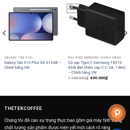
-58%
GALAXY TAB S10+
PHỤ KIỆN SAMSUNG CHÍNH HÃNG
Galaxy Tab S10 Plus 5G 512GB –
Củ sạc Type C Samsung T4510
Chính hãng VN
45W đen (Kèm cáp C-C 5A, 1.8m)
– Chính hãng VN
Giá
Giá
1.168.000
₫
490.000
₫
gốc
hiện
là:
tại
1.168.000₫.
là:
490.000₫.
THETEKCOFFEE
Chúng tôi đề cao sự trung thực bao gồm giá máy tình trạng
chất lượng sản phẩm được niên yết một cách rõ ràng