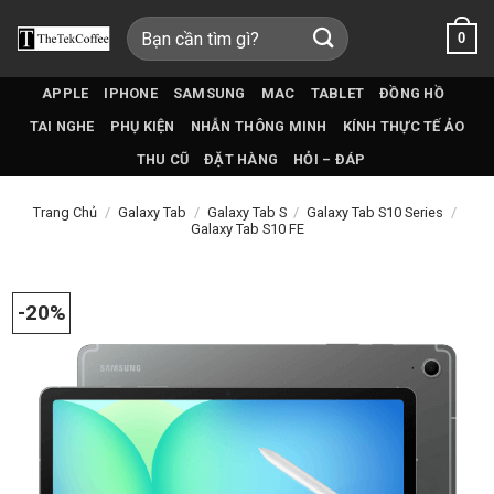
Bỏ
Tìm
0
qua
kiếm:
nội
dung
APPLE
IPHONE
SAMSUNG
MAC
TABLET
ĐỒNG HỒ
TAI NGHE
PHỤ KIỆN
NHẪN THÔNG MINH
KÍNH THỰC TẾ ẢO
THU CŨ
ĐẶT HÀNG
HỎI – ĐÁP
Trang Chủ
/
Galaxy Tab
/
Galaxy Tab S
/
Galaxy Tab S10 Series
/
Galaxy Tab S10 FE
-20%