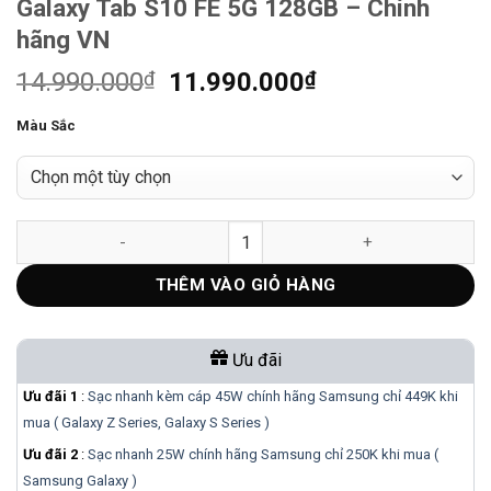
Galaxy Tab S10 FE 5G 128GB – Chính
hãng VN
Giá
Giá
14.990.000
₫
11.990.000
₫
gốc
hiện
Màu Sắc
là:
tại
14.990.000₫.
là:
11.990.000₫.
Galaxy Tab S10 FE 5G 128GB – Chính hãng VN số lượng
THÊM VÀO GIỎ HÀNG
Ưu đãi
Ưu đãi 1
:
Sạc nhanh kèm cáp 45W chính hãng Samsung chỉ 449K khi
mua ( Galaxy Z Series, Galaxy S Series )
Ưu đãi 2
:
Sạc nhanh 25W chính hãng Samsung chỉ 250K khi mua (
Samsung Galaxy )