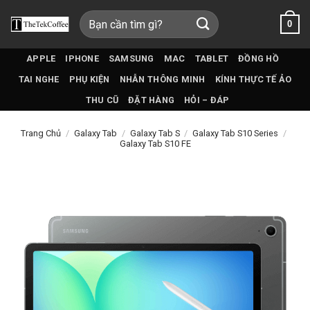
Bỏ
Tìm
0
qua
kiếm:
nội
dung
APPLE
IPHONE
SAMSUNG
MAC
TABLET
ĐỒNG HỒ
TAI NGHE
PHỤ KIỆN
NHẪN THÔNG MINH
KÍNH THỰC TẾ ẢO
THU CŨ
ĐẶT HÀNG
HỎI – ĐÁP
Trang Chủ
/
Galaxy Tab
/
Galaxy Tab S
/
Galaxy Tab S10 Series
/
Galaxy Tab S10 FE