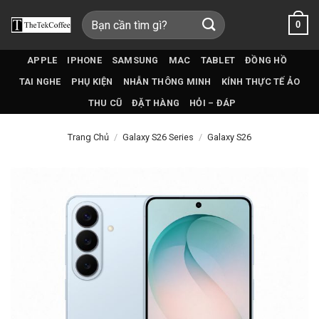
Bỏ
Tìm
0
qua
kiếm:
nội
dung
APPLE
IPHONE
SAMSUNG
MAC
TABLET
ĐỒNG HỒ
TAI NGHE
PHỤ KIỆN
NHẪN THÔNG MINH
KÍNH THỰC TẾ ẢO
THU CŨ
ĐẶT HÀNG
HỎI – ĐÁP
Trang Chủ
/
Galaxy S26 Series
/
Galaxy S26