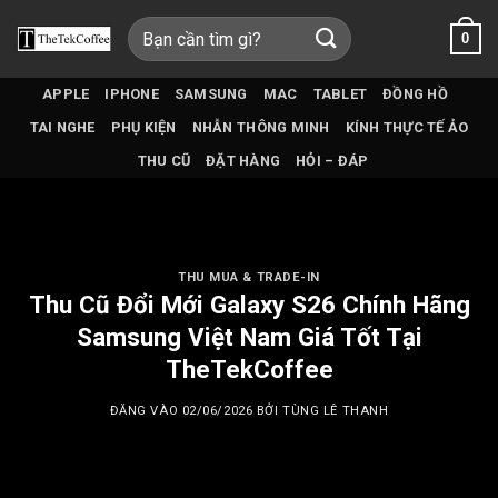
Bỏ
Tìm
0
qua
kiếm:
nội
dung
APPLE
IPHONE
SAMSUNG
MAC
TABLET
ĐỒNG HỒ
TAI NGHE
PHỤ KIỆN
NHẪN THÔNG MINH
KÍNH THỰC TẾ ẢO
THU CŨ
ĐẶT HÀNG
HỎI – ĐÁP
THU MUA & TRADE-IN
Thu Cũ Đổi Mới Galaxy S26 Chính Hãng
Samsung Việt Nam Giá Tốt Tại
TheTekCoffee
ĐĂNG VÀO
02/06/2026
BỞI
TÙNG LÊ THANH