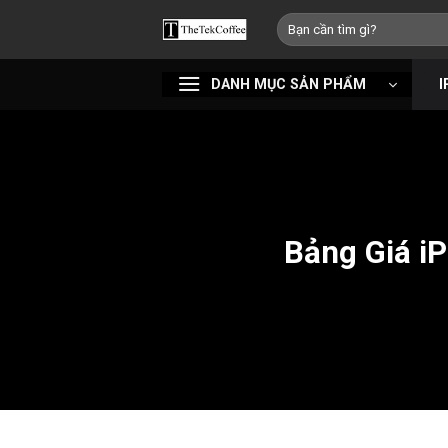
Bỏ
Tìm
qua
kiếm:
nội
DANH MỤC SẢN PHẨM
I
dung
Bảng Giá i