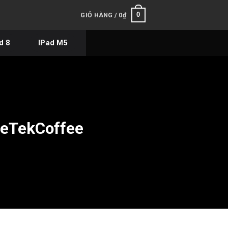
0
GIỎ HÀNG /
0
₫
d 8
IPad M5
heTekCoffee