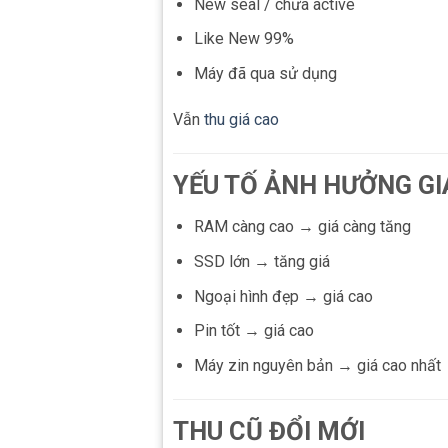
New seal / chưa active
Like New 99%
Máy đã qua sử dụng
Vẫn
thu giá cao
YẾU TỐ ẢNH HƯỞNG GI
RAM càng cao → giá càng tăng
SSD lớn → tăng giá
Ngoại hình đẹp → giá cao
Pin tốt → giá cao
Máy zin nguyên bản → giá cao nhất
THU CŨ ĐỔI MỚI