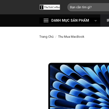
Bỏ
Tìm
qua
kiếm:
nội
DANH MỤC SẢN PHẨM
I
dung
Trang Chủ
/
Thu Mua MacBook