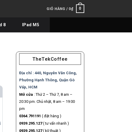
0
GIỎ HÀNG /
0
₫
d 8
IPad M5
TheTekCoffee
Địa chỉ :
440, Nguyễn Văn Công,
Phường Hạnh Thông, Quận Gò
Vấp, HCM
Mở cửa
: Thứ 2 – Thứ 7, 8 am –
20:30 pm. Chủ nhật, 8 am – 19:00
pm
0364.791191
( đặt hàng )
0939.295.127
( tư vấn nhanh )
ỉ
0939.295.127
( kỹ thuật )