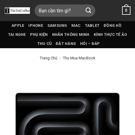
Bỏ
Tìm
0
qua
kiếm:
nội
dung
APPLE
IPHONE
SAMSUNG
MAC
TABLET
ĐỒNG HỒ
TAI NGHE
PHỤ KIỆN
NHẪN THÔNG MINH
KÍNH THỰC TẾ ẢO
THU CŨ
ĐẶT HÀNG
HỎI – ĐÁP
Trang Chủ
/
Thu Mua MacBook