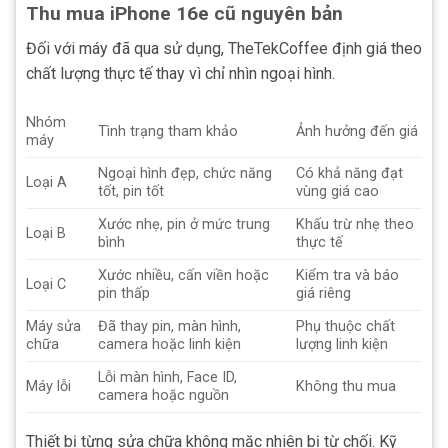
Thu mua iPhone 16e cũ nguyên bản
Đối với máy đã qua sử dụng, TheTekCoffee định giá theo
chất lượng thực tế thay vì chỉ nhìn ngoại hình.
Nhóm
Tình trạng tham khảo
Ảnh hưởng đến giá
máy
Ngoại hình đẹp, chức năng
Có khả năng đạt
Loại A
tốt, pin tốt
vùng giá cao
Xước nhẹ, pin ở mức trung
Khấu trừ nhẹ theo
Loại B
bình
thực tế
Xước nhiều, cấn viền hoặc
Kiểm tra và báo
Loại C
pin thấp
giá riêng
Máy sửa
Đã thay pin, màn hình,
Phụ thuộc chất
chữa
camera hoặc linh kiện
lượng linh kiện
Lỗi màn hình, Face ID,
Máy lỗi
Không thu mua
camera hoặc nguồn
Thiết bị từng sửa chữa không mặc nhiên bị từ chối. Kỹ