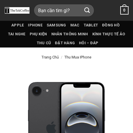
Bỏ
Tìm
0
qua
kiếm:
nội
dung
APPLE
IPHONE
SAMSUNG
MAC
TABLET
ĐỒNG HỒ
TAI NGHE
PHỤ KIỆN
NHẪN THÔNG MINH
KÍNH THỰC TẾ ẢO
THU CŨ
ĐẶT HÀNG
HỎI – ĐÁP
Trang Chủ
/
Thu Mua IPhone