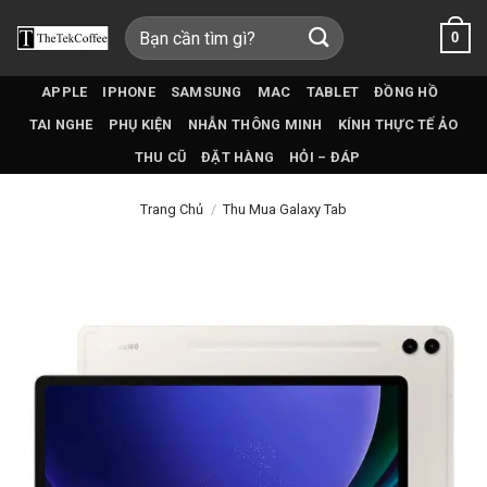
Bỏ
Tìm
0
qua
kiếm:
nội
dung
APPLE
IPHONE
SAMSUNG
MAC
TABLET
ĐỒNG HỒ
TAI NGHE
PHỤ KIỆN
NHẪN THÔNG MINH
KÍNH THỰC TẾ ẢO
THU CŨ
ĐẶT HÀNG
HỎI – ĐÁP
Trang Chủ
/
Thu Mua Galaxy Tab