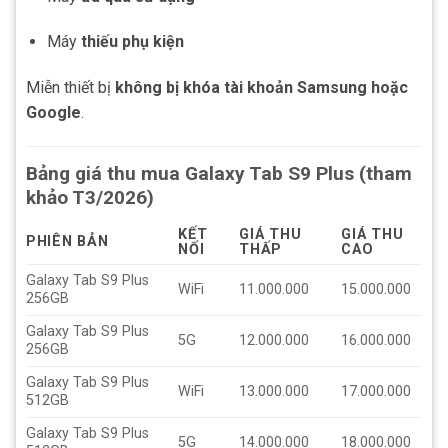
Máy
thiếu phụ kiện
Miễn thiết bị
không bị khóa tài khoản Samsung hoặc
Google
.
Bảng giá thu mua Galaxy Tab S9 Plus (tham
khảo T3/2026)
KẾT
GIÁ THU
GIÁ THU
PHIÊN BẢN
NỐI
THẤP
CAO
Galaxy Tab S9 Plus
WiFi
11.000.000
15.000.000
256GB
Galaxy Tab S9 Plus
5G
12.000.000
16.000.000
256GB
Galaxy Tab S9 Plus
WiFi
13.000.000
17.000.000
512GB
Galaxy Tab S9 Plus
5G
14.000.000
18.000.000