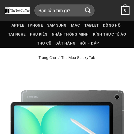
Bỏ
Tìm
0
qua
kiếm:
nội
dung
APPLE
IPHONE
SAMSUNG
MAC
TABLET
ĐỒNG HỒ
TAI NGHE
PHỤ KIỆN
NHẪN THÔNG MINH
KÍNH THỰC TẾ ẢO
THU CŨ
ĐẶT HÀNG
HỎI – ĐÁP
Trang Chủ
/
Thu Mua Galaxy Tab