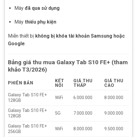
Máy
đã qua sử dụng
Máy
thiếu phụ kiện
Miễn thiết bị
không bị khóa tài khoản Samsung hoặc
Google
.
Bảng giá thu mua Galaxy Tab S10 FE+ (tham
khảo T3/2026)
KẾT
GIÁ THU
GIÁ THU
PHIÊN BẢN
NỐI
THẤP
CAO
Galaxy Tab S10 FE+
WiFi
6.000.000
8.000.000
128GB
Galaxy Tab S10 FE+
5G
7.000.000
9.000.000
128GB
Galaxy Tab S10 FE+
WiFi
8.000.000
9.500.000
256GB