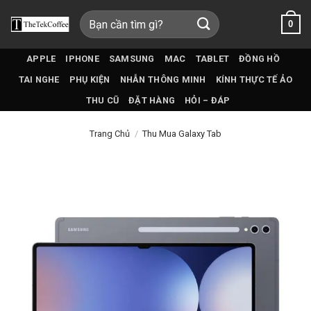
Bỏ
Tìm
0
qua
kiếm:
nội
dung
APPLE
IPHONE
SAMSUNG
MAC
TABLET
ĐỒNG HỒ
TAI NGHE
PHỤ KIỆN
NHẪN THÔNG MINH
KÍNH THỰC TẾ ẢO
THU CŨ
ĐẶT HÀNG
HỎI – ĐÁP
Trang Chủ
/
Thu Mua Galaxy Tab