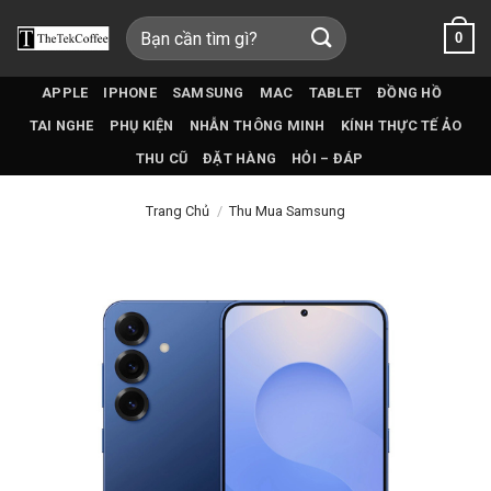
Bỏ
Tìm
0
qua
kiếm:
nội
dung
APPLE
IPHONE
SAMSUNG
MAC
TABLET
ĐỒNG HỒ
TAI NGHE
PHỤ KIỆN
NHẪN THÔNG MINH
KÍNH THỰC TẾ ẢO
THU CŨ
ĐẶT HÀNG
HỎI – ĐÁP
Trang Chủ
/
Thu Mua Samsung