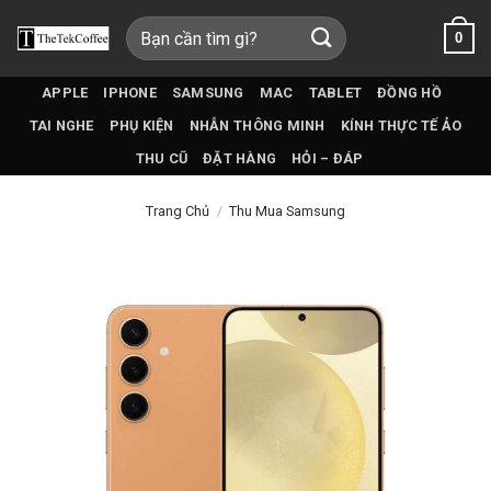
Bỏ
Tìm
0
qua
kiếm:
nội
dung
APPLE
IPHONE
SAMSUNG
MAC
TABLET
ĐỒNG HỒ
TAI NGHE
PHỤ KIỆN
NHẪN THÔNG MINH
KÍNH THỰC TẾ ẢO
THU CŨ
ĐẶT HÀNG
HỎI – ĐÁP
Trang Chủ
/
Thu Mua Samsung