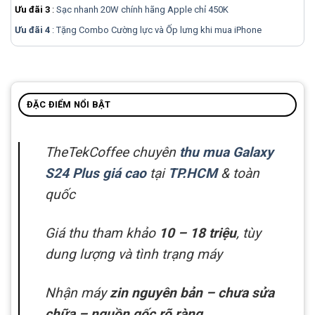
Ưu đãi 3
:
Sạc nhanh 20W chính hãng Apple chỉ 450K
Ưu đãi 4
: Tặng Combo Cường lực và Ốp lưng khi mua
iPhone
ĐẶC ĐIỂM NỔI BẬT
TheTekCoffee chuyên
thu mua Galaxy
S24 Plus giá cao
tại
TP.HCM
& toàn
quốc
Giá thu tham khảo
10 – 18 triệu
, tùy
dung lượng và tình trạng máy
Nhận máy
zin nguyên bản – chưa sửa
chữa – nguồn gốc rõ ràng